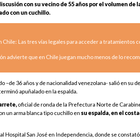
iscusión con su vecino de 55 años por el volumen de l
do con un cuchillo.
 Chile: Las tres vías legales para acceder a tratamientos 
ión advierte que en Chile juegan mucho menos de lo rec
do –de 36 años y de nacionalidad venezolana- salió en su d
terminó apuñalado en la espalda.
arrete,
oficial de ronda de la Prefectura Norte de Carabin
on un arma blanca tipo cuchillo en
su espalda, en el cost
 al Hospital San José en Independencia, donde se constató