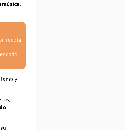
a música,
con receta
omendado
efensa y
eros,
ado
 su