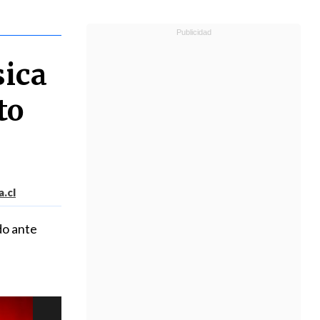
sica
to
.cl
do ante