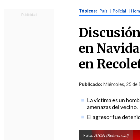
Tópicos:
País
| Policial
| Hom
Discusión
en Navida
en Recole
Publicado:
Miércoles, 25 de 
La víctima es un homb
amenazas del vecino.
El agresor fue detenid
Foto:
ATON (Referencial)