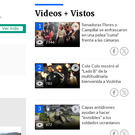
Videos + Vistos
.
Senadoras Flores y
Campillai se enfrascaron
en una pelea "cuma"
frente a las cámaras
2144
Colo Colo mostró el
"Lado B" de la
multitudinaria
bienvenida a Vozinha
783
Capas antidrones
ayudan a hacer
"invisibles" a los
soldados ucranianos
672