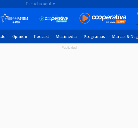
Escucha aquí ▼
ndo
Opinión
Podcast
Multimedia
Programas
Marcas & Neg