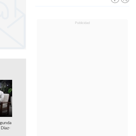
egunda
 Díaz-