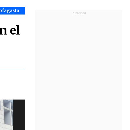
ofagasta
n el