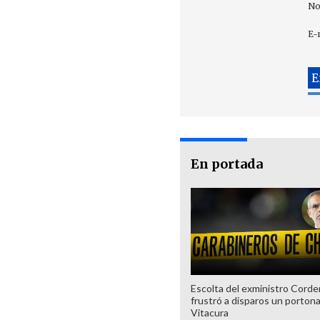
No
E-
En portada
Escolta del exministro Corde
frustró a disparos un porton
Vitacura