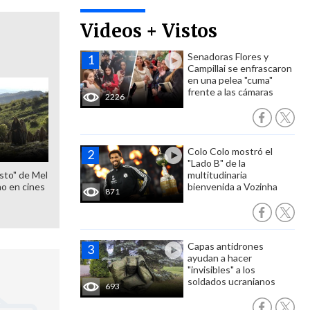
Videos + Vistos
Senadoras Flores y
Campillai se enfrascaron
en una pelea "cuma"
frente a las cámaras
2226
Colo Colo mostró el
"Lado B" de la
sto" de Mel
multitudinaria
o en cines
bienvenida a Vozinha
871
Capas antidrones
ayudan a hacer
"invisibles" a los
soldados ucranianos
693