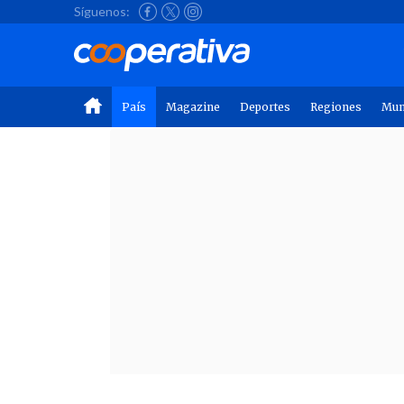
Síguenos:
País
Magazine
Deportes
Regiones
Mu