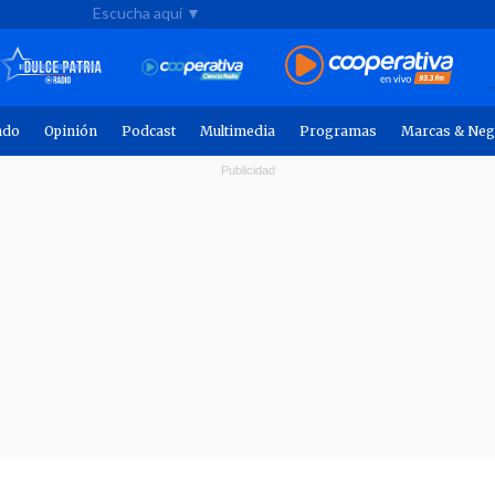
Escucha aquí ▼
ndo
Opinión
Podcast
Multimedia
Programas
Marcas & Neg