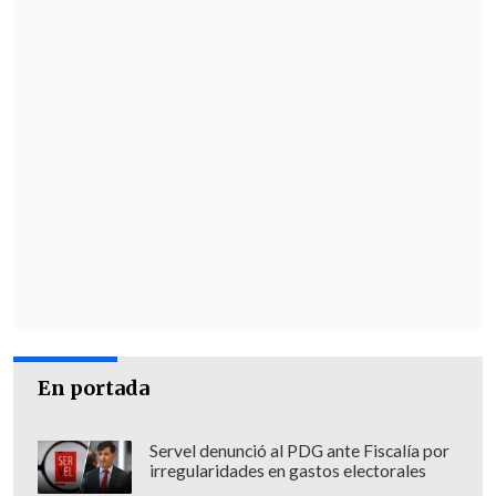
10 gigabytes para clientes prepago.
"Las acciones están
destinadas a las
comunas de Penco, Tomé, Florida, Laja
y
Santa Juana,
y buscan apoyar tanto a los
habitantes como a los equipos de
emergencia", señaló la marca en un
comunicado.
"El plan de acción técnico prioriza la
liberación de servicios en las comunas
rurales de la región,
dejando la
liberación del Gran Concepción como
En portada
última instancia operativa.
Estas
medidas se mantendrán
vigentes hasta
Servel denunció al PDG ante Fiscalía por
el próximo 20 de enero",
agregó Claro.
irregularidades en gastos electorales