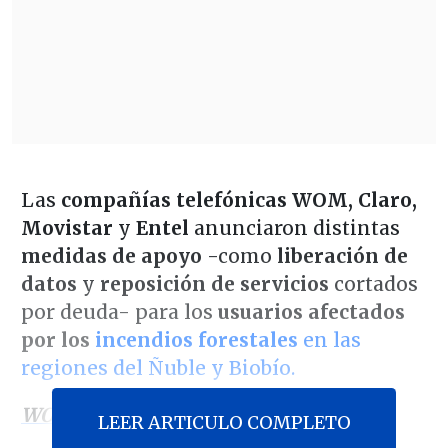
Las
compañías telefónicas
WOM, Claro,
Movistar
y
Entel
anunciaron distintas
medidas de apoyo
-como
liberación de
datos
y
reposición de servicios
cortados
por deuda- para los
usuarios afectados
por los
incendios forestales
en las
regiones del Ñuble y Biobío.
WOM
LEER ARTICULO COMPLETO