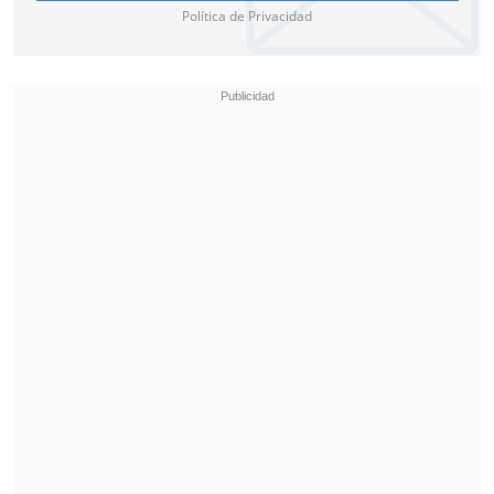
Política de Privacidad
Claro
Claro,
por su parte,
liberó el tráfico a
clientes con deuda
y
activó una bolsa de