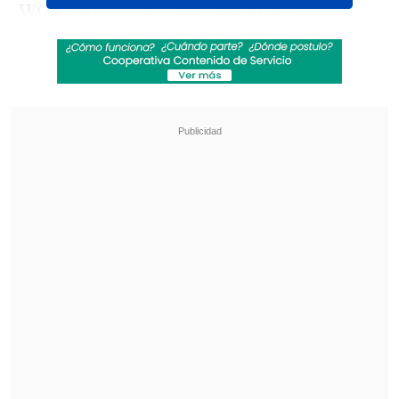
WOM
informó que esta jornada
liberaron "el tráfico de datos -internet-,
llamadas y servicio de WhatsApp
para
todos nuestros clientes prepago
que
viven en las comunas afectadas"; y
que
reactivaron "el servicio para
clientes que se encontraban
suspendidos por no pago".
Revisa también
Fundación Nuestros Hijos convoca a
voluntarios digitales para su colecta nacional
Poduje y conflicto por Tapusa: "Debemos
llegar a una solución conciliatoria"