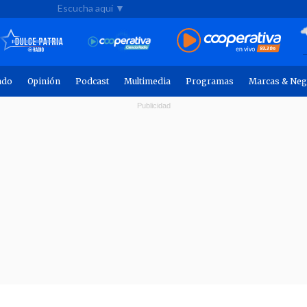
Escucha aquí ▼
ndo
Opinión
Podcast
Multimedia
Programas
Marcas & Neg