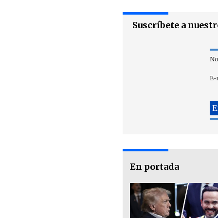
Suscríbete a nuest
No
E-
En portada