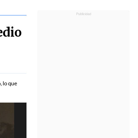
edio
s
, lo que