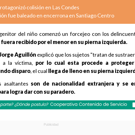
otagonizó colisión en Las Condes
ión fue baleado en encerrona en Santiago Centro
enitor del niño comenzó un forcejeo con los delincuen
fuera recibido por el menor en su pierna izquierda.
Jorge Aguillón
explicó que los sujetos "tratan de sustraer
r a la víctima,
por lo cual esta procede a proteger
ndo disparo
, el cual
llega de lleno en su pierna izquier
 asaltantes
son de nacionalidad extranjera y se e
para logra dar con su paradero.