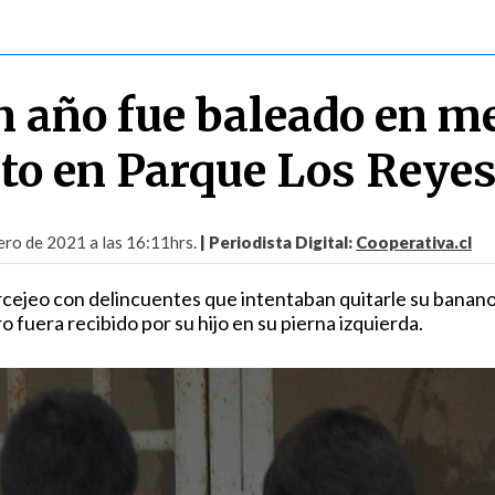
n año fue baleado en m
lto en Parque Los Reye
ero de 2021 a las 16:11hrs.
| Periodista Digital:
Cooperativa.cl
rcejeo con delincuentes que intentaban quitarle su banano
 fuera recibido por su hijo en su pierna izquierda.