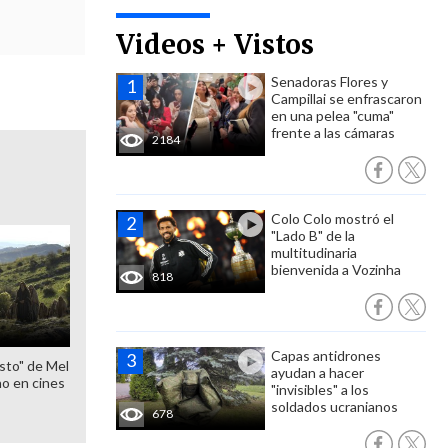
Videos + Vistos
Senadoras Flores y
Campillai se enfrascaron
en una pelea "cuma"
frente a las cámaras
2184
Colo Colo mostró el
"Lado B" de la
multitudinaria
bienvenida a Vozinha
818
Capas antidrones
sto" de Mel
ayudan a hacer
o en cines
"invisibles" a los
soldados ucranianos
678