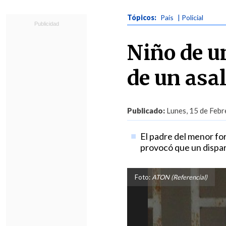
Tópicos:
País
| Policial
Niño de u
de un asa
Publicado:
Lunes, 15 de Febr
El padre del menor fo
provocó que un disparo
Foto:
ATON (Referencial)