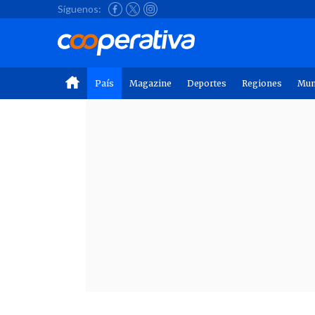
Síguenos:
País
Magazine
Deportes
Regiones
Mu