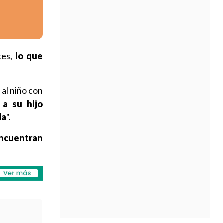
tes,
lo que
 al niño con
 a su hijo
da
".
ncuentran