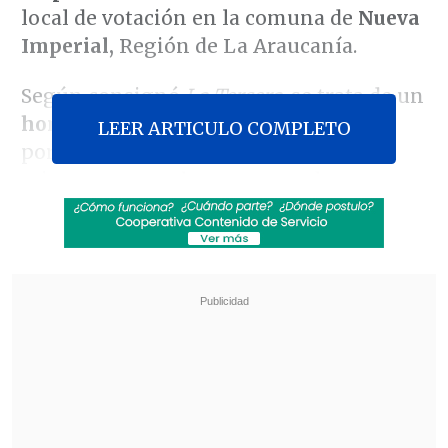
local de votación en la comuna de
Nueva
Imperial,
Región de La Araucanía.
Según consignó
La Tercera
, se trata de un
hombre de 27 años
quien fue acusado
LEER ARTICULO COMPLETO
por
una niña de 13
, agresión ocurrida
mientras esperaba que su madre
sufragara.
Revisa también
Diputados solicitaron a la Subdere plan para
reparar infraestructura dañada por
temporales
Alcaldesa de Las Condes: "La oposición fue
gobierno y nunca levantó el tema del Fondo
Común Municipal"