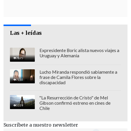
Las + leídas
Expresidente Boric alista nuevos viajes a
Uruguay y Alemania
7825
Lucho Miranda respondió sabiamente a
frase de Camila Flores sobre la
7110
discapacidad
La institución informó que el detenido
mantiene antecedentes por
ultraje a
"La Resurrección de Cristo" de Mel
menor de edad y hurto.
Gibson confirmó estreno en cines de
5339
Chile
Por otro lado, entre los detenidos, se
encuentra un sujeto acusado de
agredir
Suscríbete a nuestro newsletter