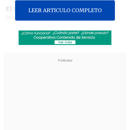
El hombre, de iniciales J.S., fue
LEER ARTICULO COMPLETO
interrogado el sábado por la PDI luego
del hallazgo del cadáver de la menor y
quedó detenido, a la espera de la
audiencia programada para las 11:00
horas.
Revisa también
Prisión para acusado de secuestrar, violar y
agredir brutalmente a expareja en Santa
Bárbara
Operativo en Costanera Norte dejó ocho
detenidos por conducción temeraria: Uno
marcó 184 km/h