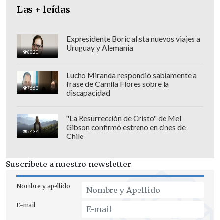
las diligencias necesarias que
Las + leídas
permitieron reunir los antecedentes
necesarios para aportarlos al Ministerio
Expresidente Boric alista nuevos viajes a
Público".
Uruguay y Alemania
8020
Lucho Miranda respondió sabiamente a
frase de Camila Flores sobre la
7663
discapacidad
"La Resurrección de Cristo" de Mel
Gibson confirmó estreno en cines de
5434
Chile
Suscríbete a nuestro newsletter
Nombre y apellido
E-mail