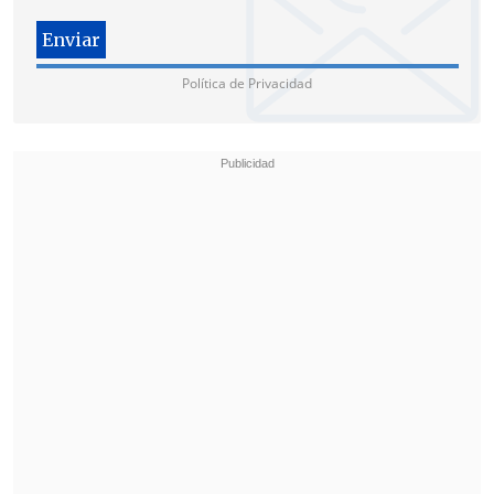
"Eso hoy se concretó con el hallazgo del
cadáver y trabajó el personal de la
Brigada de Homicidios especializada en
Política de Privacidad
este tipo de muertos, de hallazgos, y el
médico criminalista realizó un examen
externo al cadáver y todo", precisó.
Este hecho generó gran conmoción en la
capital de Aysén, donde se realizó una
velatón en memoria de la niña en la
Plaza de Armas, actividad que contó con
una masiva participación de la
ciudadanía. Además se han realizado
velatones en otros sectores de la comuna,
como en la calle Bilbao.
La Velatón de Florencia Aguirre en