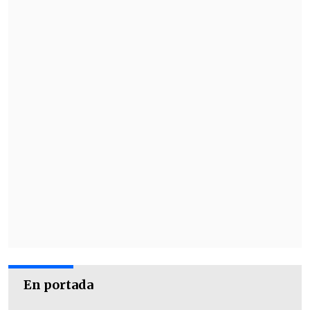
#Coyhaique
pic.twitter.com/dQXbOplsx8
En portada