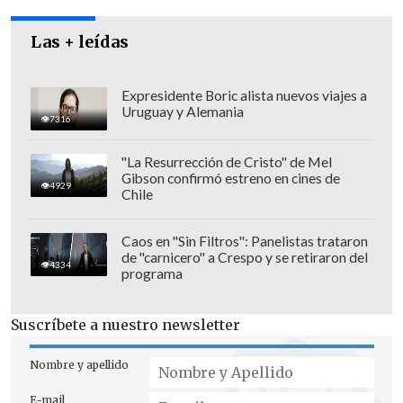
Las + leídas
En el texto se adjuntan documentos que
Expresidente Boric alista nuevos viajes a
Uruguay y Alemania
buscan desvirtuar dichas acusaciones y
7316
se niega que los denunciantes del ex
"La Resurrección de Cristo" de Mel
párroco hayan sido menores de edad.
Gibson confirmó estreno en cines de
4929
También se alega la falta de un debido
Chile
proceso en las indagaciones, acusando
Caos en "Sin Filtros": Panelistas trataron
no haber contado con todos los
de "carnicero" a Crespo y se retiraron del
4334
antecedentes.
programa
Ahora será la Congregación para la
Suscríbete a nuestro newsletter
Doctrina de la Fe la entidad eclesiástica
que deberá evaluar la apelación,
Nombre y apellido
mientras
Karadima permanece recluido
E-mail