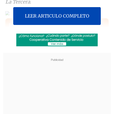
La Tercera
.
LEER ARTICULO COMPLETO
Revisa también
Felipe Harboe: No se logra disuadir al crimen
organizado con copamiento policial
Alumnos con necesidades educativas
especiales alcanzaron récord de 473 mil en
2025
La sentencia impuesta por la Santa Sede
al religioso chileno fue retirarse a una
vida de oración y penitencia, junto con
evitar contactos con feligreses de la
parroquia El Bosque y no ejercer en