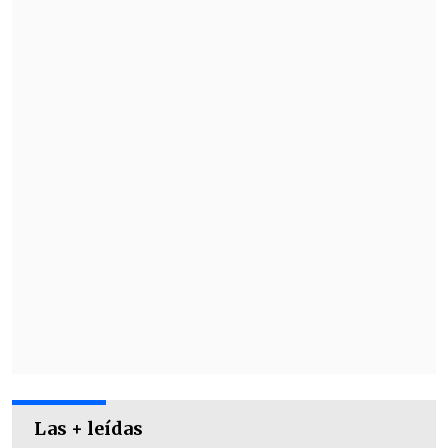
El padre señaló que los sujetos
ingresaron violentamente y entre
golpes le gritaban que "'
somos malditos,
te vamos a matar, voy a matar a tu hija'
,
siempre apuntándome, pegándome".
Las + leídas