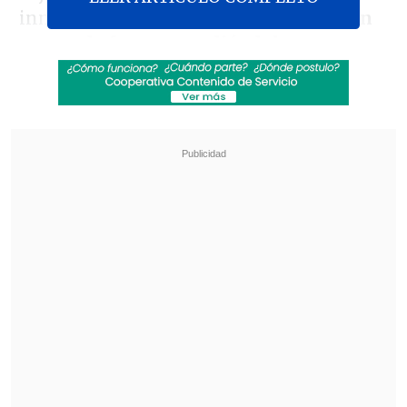
inmueble e
intimidaran al hombre con
armas de fuego
,
agrediéndolo con
golpes y posteriormente amarrándolo
de manos y pies
, resultando con lesiones
leves.
Revisa también
Escolta del exministro Cordero frustró a
disparos un portonazo en Vitacura
Incendio en domicilio provocó la muerte de
dos adultos mayores en Recoleta
Por su parte,
la menor logró esconderse
de los asaltantes.