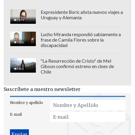
"En ese momento, perdí de vista a mi
Expresidente Boric alista nuevos viajes a
Uruguay y Alemania
hija. Ya le había dicho: '
hija, si algunas
7979
llegara a pasar esto, tú tienes que
Lucho Miranda respondió sabiamente a
buscar un lugar seguro, esconderte,
el
frase de Camila Flores sobre la
7506
papá se va a encargar'", relató la víctima.
discapacidad
Los asaltantes lograron llevarse
dinero
"La Resurrección de Cristo" de Mel
en efectivo, joyas, una colección de
Gibson confirmó estreno en cines de
5401
Chile
relojes y una camioneta y un vehículo
marca BMW,
que se encontraban
Suscríbete a nuestro newsletter
estacionados en el patio.
Nombre y apellido
E-mail