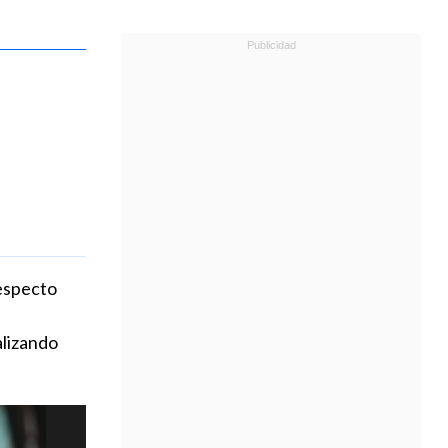
respecto
alizando