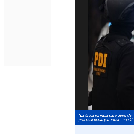
"La única fórmula para defender 
procesal penal garantista que Chi