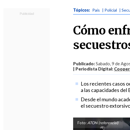
Tópicos:
País
| Policial
| Sec
Cómo enfr
secuestro
Publicado:
Sabado, 9 de Agos
| Periodista Digital:
Coopera
Los recientes casos o
a las capacidades del 
Desde el mundo acadé
el secuestro extorsivo"
Foto:
ATON (referencial)