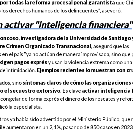
por todas la reforma procesal penal garantista
que Chi
o los derechos humanos de los delincuentes", aseveró.
 activar "inteligencia financiera"
oncoso, investigadora de la Universidad de Santiago 
bre Crimen Organizado Transnacional
, aseguró que las
 en el país "ya no actúan de manera improvisada, sino que p
exigen pagos exprés
y usan la violencia extrema como una
de intimidación.
Ejemplos recientes lo muestran con cr
ados, sino
síntomas claros de cómo las organizaciones 
o el secuestro extorsivo
. Es clave
activar inteligencia 
 congelar de forma exprés el dinero de los rescates y refor
icó la especialista.
ros ya había sido advertido por el Ministerio Público, que
Chile aumentaron en un 2,1%, pasando de 850 casos en 2023