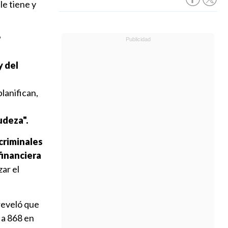
le tiene y
y del
lanifican,
udeza".
criminales
financiera
zar el
 reveló que
 a 868 en