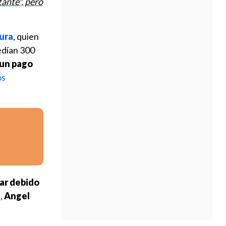
ante", pero
cura
, quien
edían 300
 un pago
os
iar debido
l,
Angel