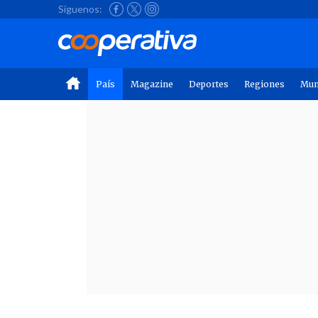
Síguenos:
País
Magazine
Deportes
Regiones
Mu