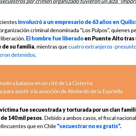
 secuestros por crimen organizado tuvieron un alza "import
ecientes
involucró a un empresario de 63 años en Quili
organización criminal denominada "Los Pulpos", quienes p
 liberación.
El hombre fue liberado
en Puente Alto tras
 de su familia
, mientras que
cuatro extranjeros -presunt
ueron detenidos
.
ado a balazos en un cité de La Cisterna
 para asistir a la asunción de Abelardo de la Espriella
 víctima fue secuestrada y torturada por un clan famil
 de 140 mil pesos
. Debido a ambos casos, el fiscal naciona
delincuentes que en Chile
"secuestrar no es gratis"
.