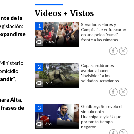
Videos + Vistos
nte de la
Senadoras Flores y
egislación:
Campillai se enfrascaron
expandirse
en una pelea "cuma"
frente a las cámaras
2026
 Ministerio
Capas antidrones
omicidio
ayudan a hacer
"invisibles" a los
pandir
",
soldados ucranianos
639
mara Alta
,
Goldberg: Se reveló el
 frases de
vínculo entre
Huachipato y la U que
por tanto tiempo
385
negaron