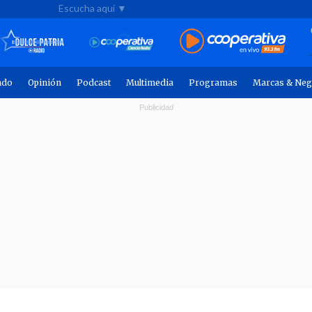
Escucha aquí ▼
ndo
Opinión
Podcast
Multimedia
Programas
Marcas & Neg