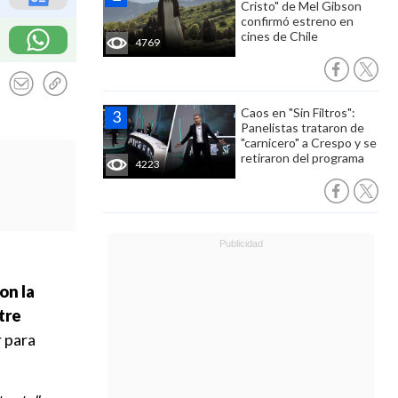
Cristo" de Mel Gibson
confirmó estreno en
cines de Chile
4769
Caos en "Sin Filtros":
Panelistas trataron de
"carnicero" a Crespo y se
retiraron del programa
4223
on la
tre
 para