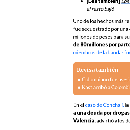
[Lea también]
Los
el resto bajó
Uno de los hechos más r
fue secuestrado por una 
millones de pesos para su
de 80 millones por parte
miembros de la banda- f
Revisa también
Colombiano fue asesin
Kast arribó a Colombia
En el
caso de Conchalí,
l
a
a una deuda por drogas
Valencia,
advirtió a los 