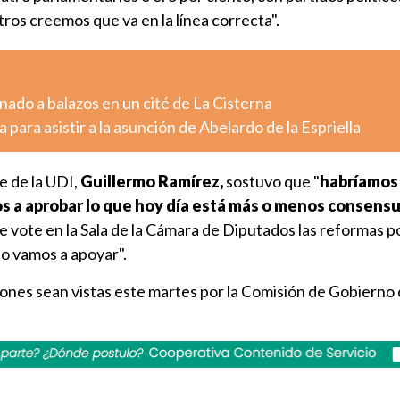
tros creemos que va en la línea correcta".
ado a balazos en un cité de La Cisterna
 para asistir a la asunción de Abelardo de la Espriella
e de la UDI,
Guillermo Ramírez,
sostuvo que "
habríamos
s a aprobar lo que hoy día está más o menos consens
e vote en la Sala de la Cámara de Diputados las reformas po
lo vamos a apoyar".
iones sean vistas este martes por la Comisión de Gobierno 