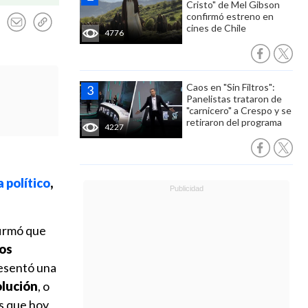
Cristo" de Mel Gibson
confirmó estreno en
cines de Chile
4776
Caos en "Sin Filtros":
Panelistas trataron de
"carnicero" a Crespo y se
retiraron del programa
4227
 político
,
firmó que
dos
resentó una
olución
, o
os que hoy