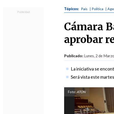
Tópicos:
País
| Política
| Age
Cámara Ba
aprobar r
Publicado:
Lunes, 2 de Marzo
La iniciativa se enco
Será vista este martes
Foto:
ATON