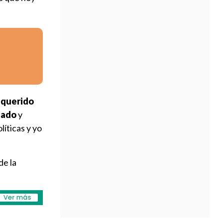
 querido
uado
y
líticas y yo
de la