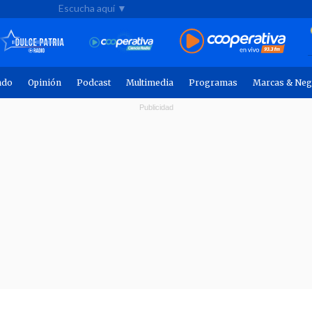
Escucha aquí ▼
ndo
Opinión
Podcast
Multimedia
Programas
Marcas & Neg