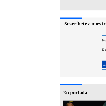
Suscríbete a nuest
No
E-
En portada