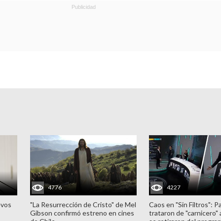
4776
4227
evos
"La Resurrección de Cristo" de Mel
Caos en "Sin Filtros": P
Gibson confirmó estreno en cines
trataron de "carnicero"