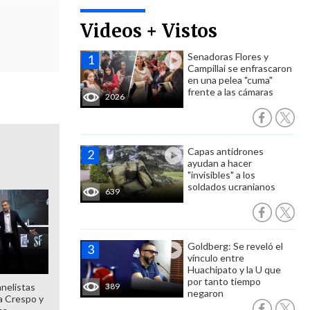
Videos + Vistos
Senadoras Flores y
Campillai se enfrascaron
en una pelea "cuma"
frente a las cámaras
2026
Capas antidrones
ayudan a hacer
"invisibles" a los
soldados ucranianos
639
Goldberg: Se reveló el
vínculo entre
Huachipato y la U que
por tanto tiempo
anelistas
389
negaron
 a Crespo y