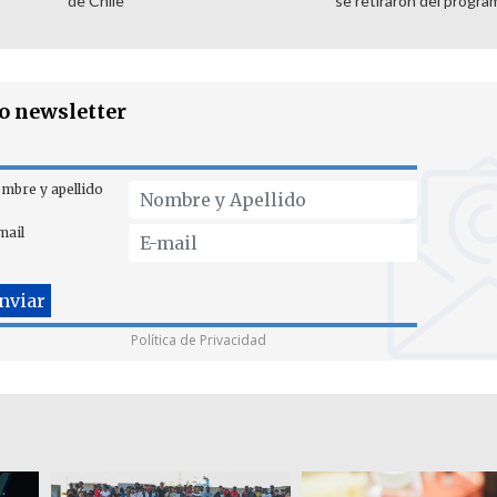
de Chile
se retiraron del progra
ro newsletter
mbre y apellido
mail
Política de Privacidad