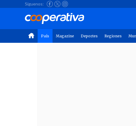
Síguenos:
País
Magazine
Deportes
Regiones
Mu