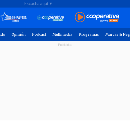
Escucha aquí ▼
ndo
Opinión
Podcast
Multimedia
Programas
Marcas & Neg