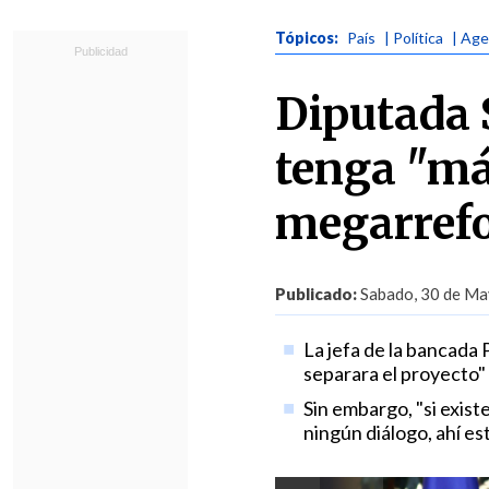
Tópicos:
País
| Política
| Age
Diputada 
tenga "má
megarref
Publicado:
Sabado, 30 de Ma
La jefa de la bancada
separara el proyecto" o
Sin embargo, "si exist
ningún diálogo, ahí es