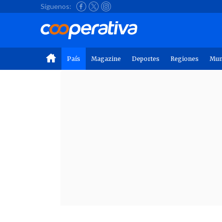
Síguenos:
País
Magazine
Deportes
Regiones
Mu