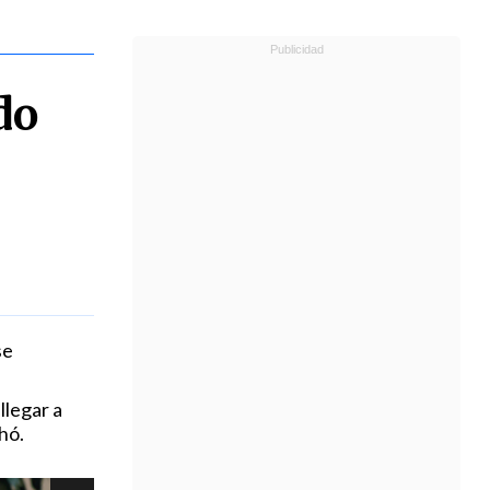
do
se
llegar a
hó.