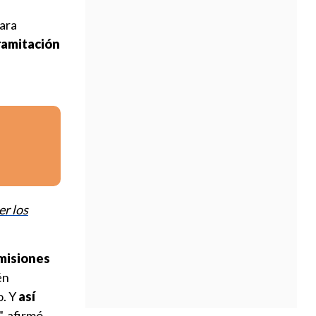
ara
ramitación
er los
omisiones
én
o. Y
así
, afirmó