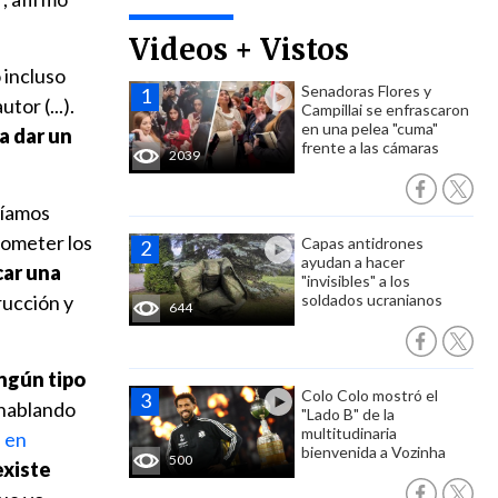
Videos + Vistos
 incluso
Senadoras Flores y
tor (...).
Campillai se enfrascaron
en una pelea "cuma"
a dar un
frente a las cámaras
2039
ríamos
ometer los
Capas antidrones
ayudan a hacer
car una
"invisibles" a los
rucción y
soldados ucranianos
644
ingún tipo
Colo Colo mostró el
 hablando
"Lado B" de la
multitudinaria
 en
bienvenida a Vozinha
500
existe