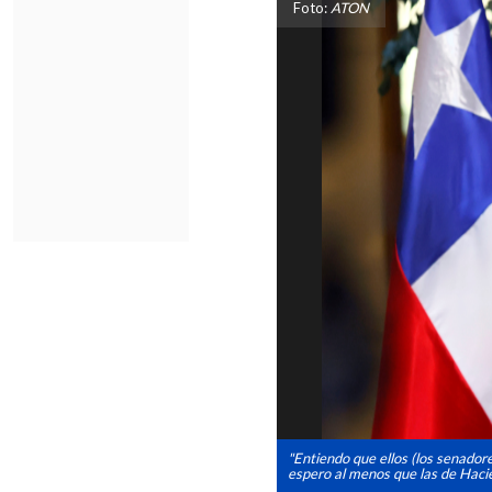
Foto:
ATON
"Entiendo que ellos (los senador
espero al menos que las de Hacie