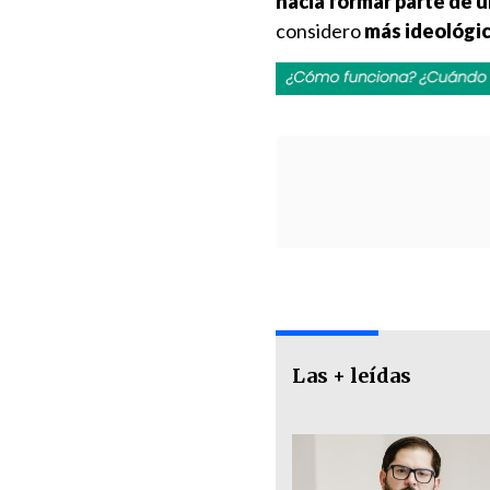
hacia formar parte de 
considero
más ideológic
Las + leídas