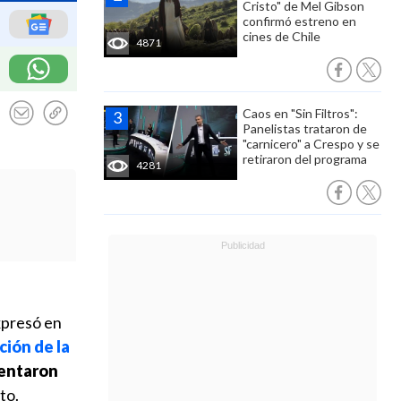
Cristo" de Mel Gibson
confirmó estreno en
cines de Chile
4871
Caos en "Sin Filtros":
Panelistas trataron de
"carnicero" a Crespo y se
retiraron del programa
4281
presó en
ción de la
rentaron
to.