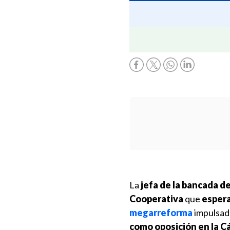
La
jefa de la bancada d
Cooperativa
que
espera
megarreforma
impulsada
como oposición en la C