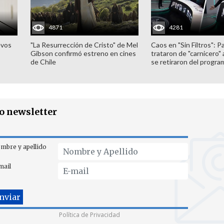
4871
4281
evos
"La Resurrección de Cristo" de Mel
Caos en "Sin Filtros": P
Gibson confirmó estreno en cines
trataron de "carnicero"
de Chile
se retiraron del progra
ro newsletter
mbre y apellido
mail
Política de Privacidad