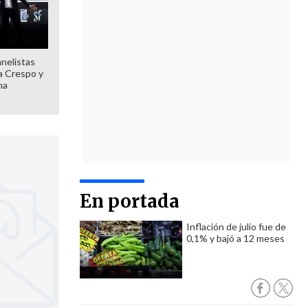
anelistas
 a Crespo y
ma
En portada
Inflación de julio fue de
0,1% y bajó a 12 meses