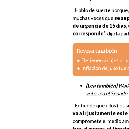
"Hablo de suerte porque,
muchas veces que
se se
de urgencia de 15 días,
corresponde",
dijo la pa
Revisa también
Detienen a sujetos po
Inflación de julio fue
[Lea también]
Walk
votos en el Senado
"Entiendo que ellos (los 
va a ir justamente este
compromete el medio ambi
fue, al menos, el tipo 