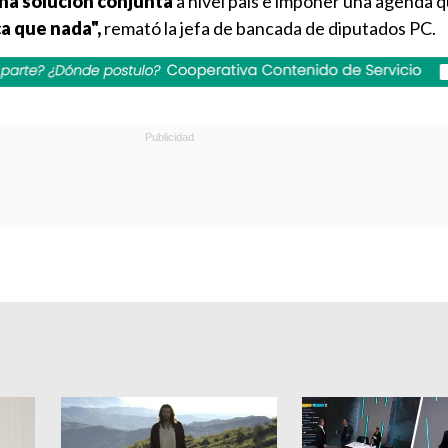
una solución conjunta
a nivel país e imponer una agenda 
a que nada",
remató la jefa de bancada de diputados PC.