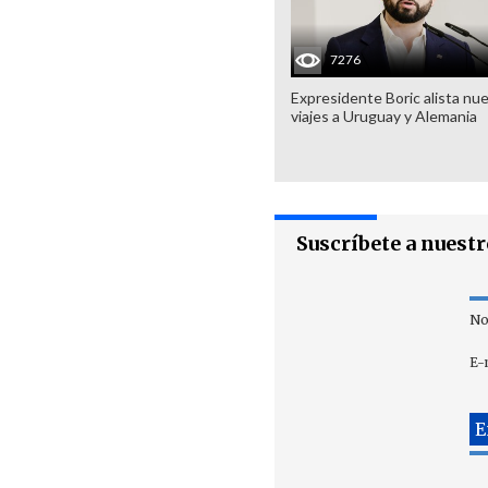
7276
Expresidente Boric alista nu
viajes a Uruguay y Alemania
Suscríbete a nuest
No
E-