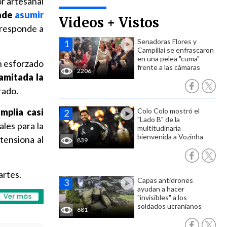
or artesanal
nde
asumir
Videos + Vistos
responde a
Senadoras Flores y
Campillai se enfrascaron
en una pelea "cuma"
n esforzado
frente a las cámaras
2206
amitada la
rado.
mplia casi
Colo Colo mostró el
"Lado B" de la
ales para la
multitudinaria
bienvenida a Vozinha
 tensiona al
839
artes.
Capas antidrones
ayudan a hacer
"invisibles" a los
soldados ucranianos
681