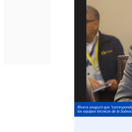
Rivera aseguró que "corresponde 
los equipos técnicos de la Subsec