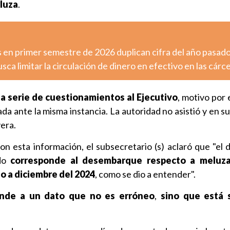
luza
.
 en primer semestre de 2026 duplican cifra del año pasad
sca limitar la circulación de dinero en efectivo en las cárc
a serie de cuestionamientos al Ejecutivo
, motivo por 
ada ante la misma instancia. La autoridad no asistió y en 
era.
on esta información, el subsecretario (s) aclaró que "el 
ado
corresponde al desembarque respecto a meluz
o a diciembre del 2024
, como se dio a entender".
onde a un dato que no es erróneo
,
sino que está 
.