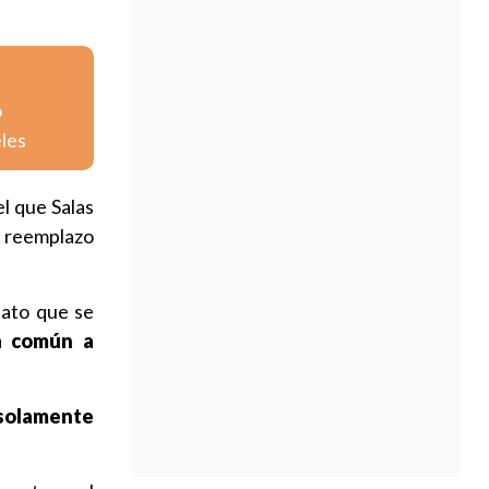
o
eles
el que Salas
su reemplazo
dato que se
a común a
solamente