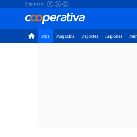
Síguenos:
País
Magazine
Deportes
Regiones
Mu