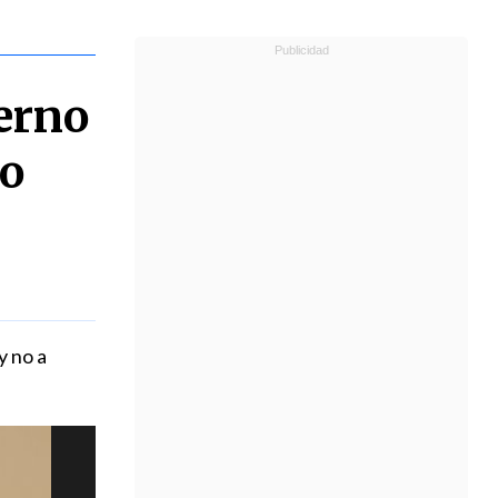
erno
no
y no a