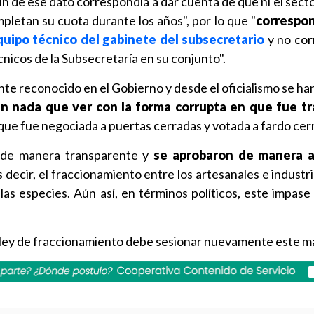
fin de ese dato correspondía a dar cuenta de que ni el sect
ompletan su cuota durante los años", por lo que "
correspo
equipo técnico del gabinete del subsecretario
y no cor
cnicos de la Subsecretaría en su conjunto".
nte reconocido en el Gobierno y desde el oficialismo se ha
n nada que ver con la forma corrupta en que fue tr
 que fue negociada a puertas cerradas y votada a fardo cer
 de manera transparente y
se aprobaron de manera a
es decir, el fraccionamiento entre los artesanales e industri
las especies. Aún así, en términos políticos, este impase
a ley de fraccionamiento debe sesionar nuevamente este m