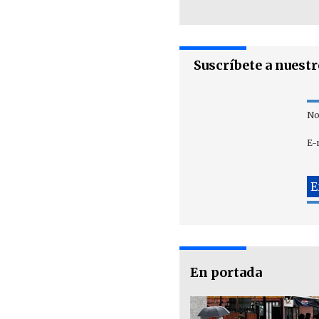
Suscríbete a nuest
No
E-
En portada