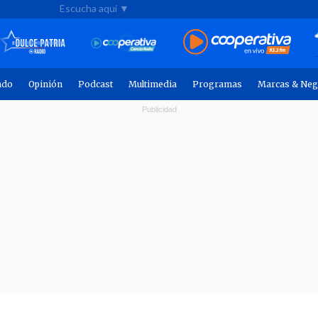
Escucha aquí ▼
ndo
Opinión
Podcast
Multimedia
Programas
Marcas & Neg