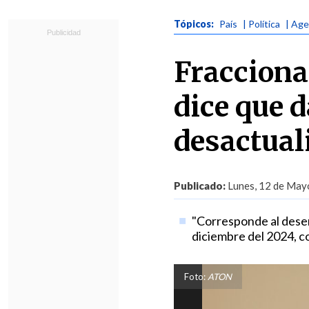
Tópicos:
País
| Política
| Age
Fracciona
dice que d
desactual
Publicado:
Lunes, 12 de Mayo
"Corresponde al dese
diciembre del 2024, co
Foto:
ATON