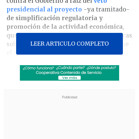
contra el Gobierno a raíz del
veto
presidencial al proyecto
-ya tramitado-
de simplificación regulatoria y
promoción de la actividad económica
,
que buscaba suprimir normas específicas
LEER ARTICULO COMPLETO
sobre humedales y Código de Aguas que
el mismo Gobierno había presentado.
Durante la jornada de ayer,
la Comisión
de Hacienda rechazó
-por cinco votos a
favor, cinco en contra y tres
abstenciones, tras un debate de dos
horas-
las observaciones presentadas
por el Presidente Boric a la mencionada
iniciativa,
pese a las reiteradas
explicaciones gubernamentales.