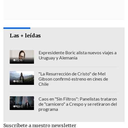
Las + leídas
Expresidente Boric alista nuevos viajes a
Uruguay y Alemania
7258
López: "Esta ministra autorizó tramitar
esas indicaciones"
"La Resurrección de Cristo" de Mel
Gibson confirmó estreno en cines de
4831
Chile
La iniciativa volvió a ser revisada este
miércoles en la Sala de la Cámara, donde
Caos en "Sin Filtros": Panelistas trataron
la titular del MOP
se refirió a las normas
de "carnicero" a Crespo y se retiraron del
4261
programa
que se buscan suprimir: "Son artículos
que dicen relación con temáticas que son
Suscríbete a nuestro newsletter
de responsabilidad del Ministerio de