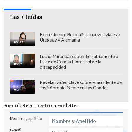
Las + leídas
Expresidente Boric alista nuevos viajes a
Uruguay y Alemania
8122
Lucho Miranda respondió sabiamente a
frase de Camila Flores sobre la
8095
discapacidad
Revelan video clave sobre el accidente de
José Antonio Neme en Las Condes
"Tenemos que ser realistas"
6047
"Para que ese nuevo impulso sea
Suscríbete a nuestro newsletter
efectivo,
hay que considerar las
Nombre y apellido
condiciones y las dificultades del nuevo
contexto económico, social, político y de
E-mail