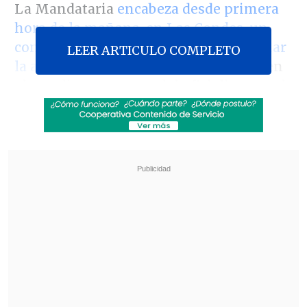
La Mandataria
encabeza desde primera
hora de la mañana, en Las Condes, un
consejo de gabinete que busca reordenar
LEER ARTICULO COMPLETO
la agenda legislativa
, en un contexto en
el que diversas voces del oficialismo y el
Ejecutivo -partiendo por el ministro de
Hacienda, Rodrigo Valdés- han admitido
la necesidad de "priorizar".
Revisa también
Así fue el intento de encerrona repelido por el
escolta del exministro Cordero
Encuestas destacan popularidad de la ACOT
anunciada por Kast