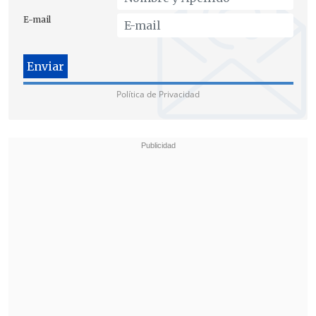
MINISTRO SE DISCULPA, PERO NIEGA
E-mail
AGRESIÓN
El titular de Educación negó que haya
habido una agresión de su parte y afirmó
Política de Privacidad
que se trató de una
"discusión
acalorada"
originada por cómo estaba
siendo tratada la situación de un colegio.
"Quiero aclarar que tuvimos ambos
una
discusión acalorada sobre el cómo
estaba siendo tratada la situación de un
establecimiento y ambos lo que hicimos
fue probablemente no llegar a un
acuerdo
", manifestó Ávila.
"Esto fue más bien un malentendido y