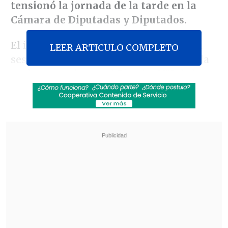
tensionó la jornada de la tarde en la
Cámara de Diputadas y Diputados.
El incidente se produjo a la salida de la
LEER ARTICULO COMPLETO
sesión de la Comisión de Educación y la
parlamentaria por el Distrito N°8 de la
Región Metropolitana
terminó
descompensada, por lo que fue atendida
y estabilizada en la enfermería de la
Corporación.
Revisa también
Escolta del exministro Cordero frustró a
disparos un portonazo en Vitacura
Incendio en domicilio provocó la muerte de
dos adultos mayores en Recoleta