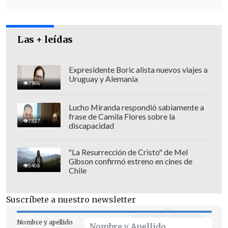
Las + leídas
Expresidente Boric alista nuevos viajes a
Uruguay y Alemania
7988
Lucho Miranda respondió sabiamente a
frase de Camila Flores sobre la
7527
discapacidad
El secretario del PEV agregó que,
"La Resurrección de Cristo" de Mel
Gibson confirmó estreno en cines de
producto del incidente, la colectividad
5406
Chile
decidió
"cortar las comunicaciones con
el Gobierno mientras el ministro siga
Suscríbete a nuestro newsletter
como ministro".
Nombre y apellido