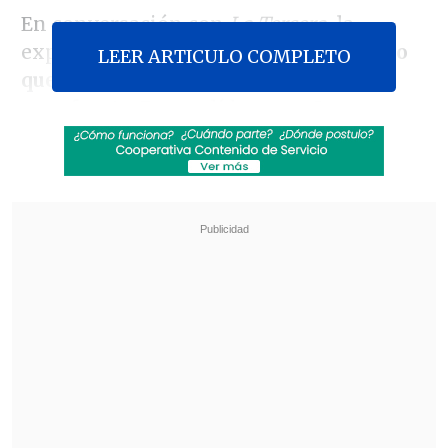
En conversación con
La Tercera,
la
exprimera dama declaró que "
yo siento
LEER ARTICULO COMPLETO
que el liderazgo de Evelyn Matthei es
muy fuerte
. Es una líder neta. Lo veo en
su claridad, en la valentía con que ha
enfrentado los distintos desafíos que ha
tenido. Siempre sabe qué hacer, tiene
experiencia, conoce el Estado".
Revisa también
Escolta del exministro Cordero frustró a
disparos un portonazo en Vitacura
Incendio en domicilio provocó la muerte de
dos adultos mayores en Recoleta