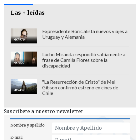
Las + leídas
Expresidente Boric alista nuevos viajes a
Uruguay y Alemania
7979
Lucho Miranda respondió sabiamente a
frase de Camila Flores sobre la
7507
discapacidad
"La Resurrección de Cristo" de Mel
Gibson confirmó estreno en cines de
5402
Chile
Lo anterior, dijo, porque "observo que
hay
Suscríbete a nuestro newsletter
un fenómeno político-social de
polarización que me preocupa,
que me
Nombre y apellido
parece muy malo para el país. Los
E-mail