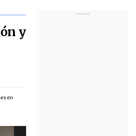
ión y
nes en