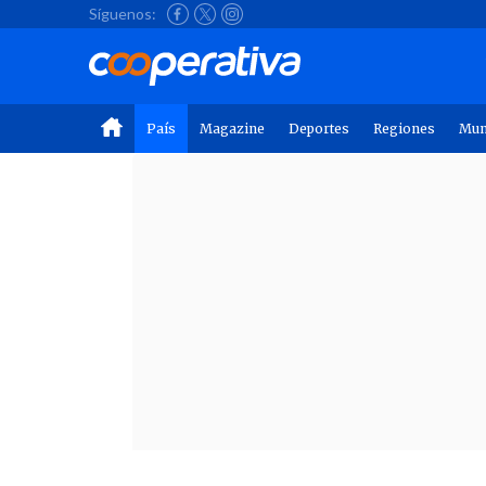
Síguenos:
País
Magazine
Deportes
Regiones
Mu