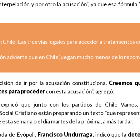
interpelación y por otro la acusación", ya que esa fórmula
 Chile: Las tres vías legales para acceder a tratamientos 
ión advierte que en Chile juegan mucho menos de lo rec
isión de ir por la acusación constituciona.
Creemos qu
tes para proceder
con esta acusación", agregó.
r explicó que junto con los partidos de Chile Vamos,
 Social Cristiano están preparando un texto "que represent
 esta semana o el día martes de la próxima, a más tardar.
ada de Evópoli,
Francisco Undurraga,
indicó que la
dete