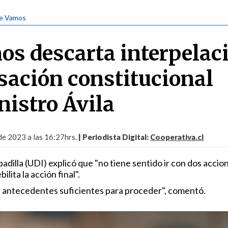
le Vamos
os descarta interpelac
usación constitucional
nistro Ávila
 de 2023 a las 16:27hrs.
| Periodista Digital:
Cooperativa.cl
adilla (UDI) explicó que "no tiene sentido ir con dos accio
ilita la acción final".
 antecedentes suficientes para proceder", comentó.