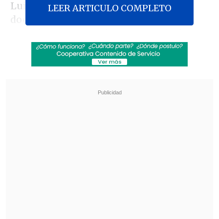
Luis Ossa y fue entregada en cinco
LEER ARTICULO COMPLETO
documentos a la exalcaldesa de
Providencia, centrados en materia de
seguridad, desarrollo, bienestar, bases
institucionales y relaciones
internacionales.
Revisa también
"Comienza una nueva etapa": Kast se reunió
con De la Espriella previo al cambio de mando
en Colombia
Servel denunció al PDG ante Fiscalía por
irregularidades en gastos electorales
En la ceremonia, dijo a su equipo: "Cada