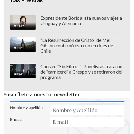
Las + leídas
Expresidente Boric alista nuevos viajes a
Uruguay y Alemania
7439
"La Resurrección de Cristo" de Mel
Gibson confirmó estreno en cines de
5128
Chile
Caos en "Sin Filtros": Panelistas trataron
de "carnicero" a Crespo y se retiraron del
4546
programa
Según el último sondeo de la encuesta
Black and White,
Evelyn Matthei se
Suscríbete a nuestro newsletter
impondría en todos los escenarios en
una eventual segunda vuelta
, pese a que
Nombre y apellido
se encuentra en la tercera posición con
E-mail
un 15% de las preferencias; mientras que
la abanderada oficialista Jeannette Jara