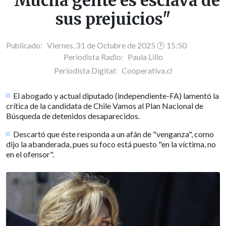
"Mucha gente es esclava de
sus prejuicios"
Publicado: Viernes, 31 de Octubre de 2025 🕐 15:50
Periodista Radio:
Paula Lillo
Periodista Digital:
Cooperativa.cl
El abogado y actual diputado (independiente-FA) lamentó la
crítica de la candidata de Chile Vamos al Plan Nacional de
Búsqueda de detenidos desaparecidos.
Descartó que éste responda a un afán de "venganza", como
dijo la abanderada, pues su foco está puesto "en la víctima, no
en el ofensor".