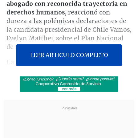
abogado con reconocida trayectoria en
derechos humanos,
reaccionó con
dureza a las polémicas declaraciones de
la candidata presidencial de Chile Vamos,
Evelyn Matthei, sobre el Plan Nacional
de Búsqueda.
LEER ARTICULO COMPLETO
La controversia surgió luego de que la
exalcaldesa afirmara en
Cooperativa
que,
para muchas personas, el plan
"no es
una búsqueda, es venganza"
.
Revisa también
Meteorología anuncia fuerte caída de
temperaturas y aguanieve para el fin de
semana