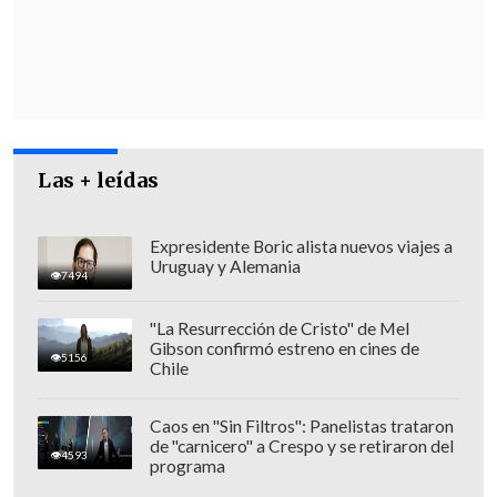
Las + leídas
Expresidente Boric alista nuevos viajes a
Uruguay y Alemania
7494
"El Plan Nacional de Búsqueda está
"La Resurrección de Cristo" de Mel
Gibson confirmó estreno en cines de
centrado exactamente en el ofendido,
5156
Chile
en la víctima
, encontrar, responder a la
pregunta dónde están (los detenidos
Caos en "Sin Filtros": Panelistas trataron
de "carnicero" a Crespo y se retiraron del
desaparecidos de la dictadura).
No está
4593
programa
centrado en el ofensor, en el violador de