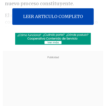
nuevo proceso constituyente.
El objetivo de los denominados
LEER ARTICULO COMPLETO
comisionados, también conocidos como
"árbitros"
, será resolver los
requerimientos que se interpongan
contra aquellas propuestas de normas
que contravengan
las 12 "bases
institucionales",
que fueron fijadas por el
"Acuerdo por Chile"
de diciembre de
2022, que habilitó la continuidad de la
redacción de la nueva Carta Magna tras
el triunfo del Rechazo en el plebiscito del
4 de septiembre.
Revisa también