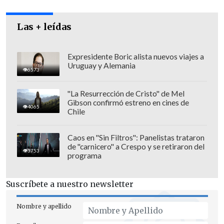
Cecilia Flores, Ana María García,
Josefina Soto, Enrique García, Juan
Las + leídas
Carlos Ferrada, Estefanía Esparza,
Claudio Grossman, Julia Urquieta,
Expresidente Boric alista nuevos viajes a
Uruguay y Alemania
Marco Contreras, Tomás Jordán y
6573
Viviana Ponce de León.
"La Resurrección de Cristo" de Mel
Gibson confirmó estreno en cines de
4065
Chile
Caos en "Sin Filtros": Panelistas trataron
de "carnicero" a Crespo y se retiraron del
3753
programa
Suscríbete a nuestro newsletter
Nombre y apellido