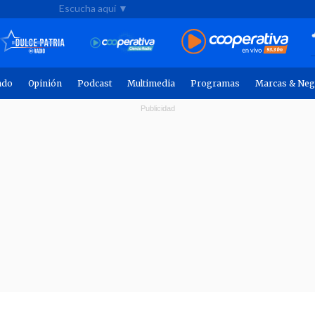
Escucha aquí ▼
ndo
Opinión
Podcast
Multimedia
Programas
Marcas & Neg