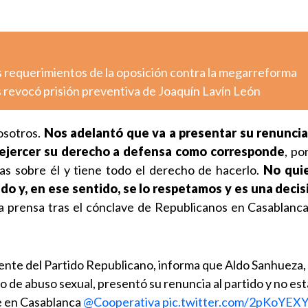
s requerimientos de la oposición contra la megarreforma
 revocó prisión preventiva de Joaquín Lavín León
osotros.
Nos adelantó que va a presentar su renuncia 
 ejercer su derecho a defensa como corresponde
, po
as sobre él y tiene todo el derecho de hacerlo.
No qui
ido y, en ese sentido, se lo respetamos y es una deci
a la prensa tras el cónclave de Republicanos en Casablanca
dente del Partido Republicano, informa que Aldo Sanhueza,
o de abuso sexual, presentó su renuncia al partido y no est
e en Casablanca
@Cooperativa
pic.twitter.com/2pKoYEX