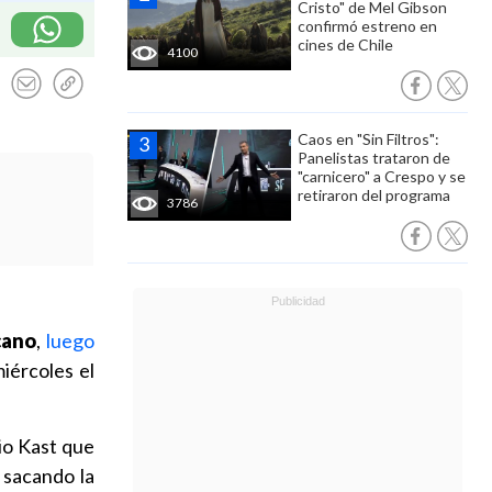
Cristo" de Mel Gibson
confirmó estreno en
cines de Chile
4100
Caos en "Sin Filtros":
Panelistas trataron de
"carnicero" a Crespo y se
retiraron del programa
3786
cano
,
luego
iércoles el
io Kast que
, sacando la