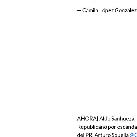
— Camila López González
AHORA| Aldo Sanhueza, Co
Republicano por escándal
del PR, Arturo Squella
@C