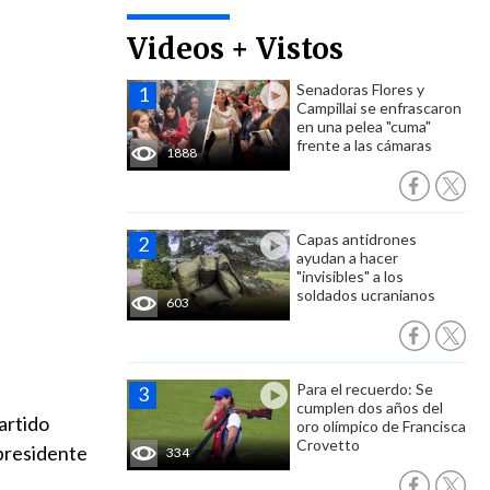
Videos + Vistos
Senadoras Flores y
Campillai se enfrascaron
en una pelea "cuma"
frente a las cámaras
1888
Capas antidrones
ayudan a hacer
"invisibles" a los
soldados ucranianos
603
Para el recuerdo: Se
cumplen dos años del
artido
oro olímpico de Francisca
Crovetto
 presidente
334