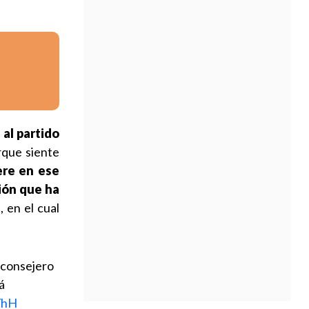
al partido
rque siente
ere en ese
sión que ha
, en el cual
 consejero
á
YhH