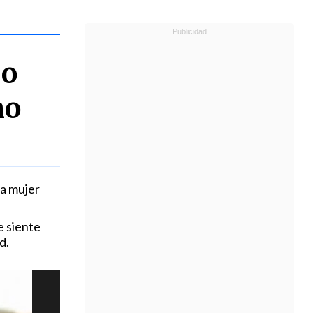
so
no
na mujer
e siente
d.