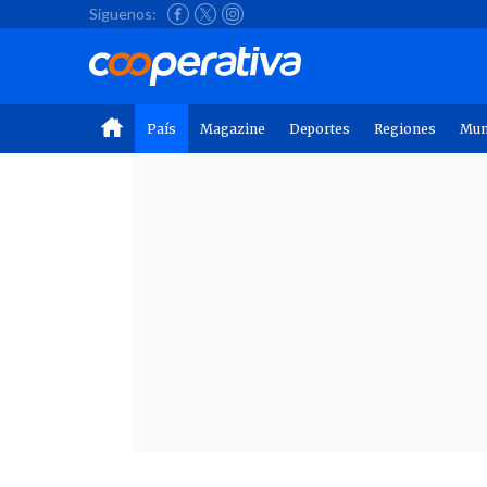
Síguenos:
País
Magazine
Deportes
Regiones
Mu