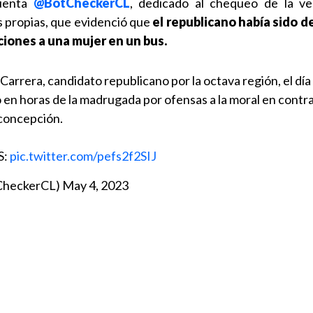
cuenta
@BotCheckerCL
, dedicado al chequeo de la ve
s propias, que evidenció que
el republicano había sido d
ciones a una mujer en un bus.
arrera, candidato republicano por la octava región, el día
en horas de la madrugada por ofensas a la moral en contr
 concepción.
S:
pic.twitter.com/pefs2f2SIJ
CheckerCL)
May 4, 2023