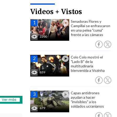
Videos + Vistos
Senadoras Flores y
Campillai se enfrascaron
en una pelea "cuma"
frente a las cámaras
2200
Colo Colo mostró el
"Lado B" de la
multitudinaria
bienvenida a Vozinha
839
Capas antidrones
ayudan a hacer
"invisibles" a los
soldados ucranianos
679