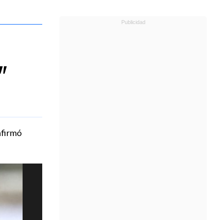
"
afirmó