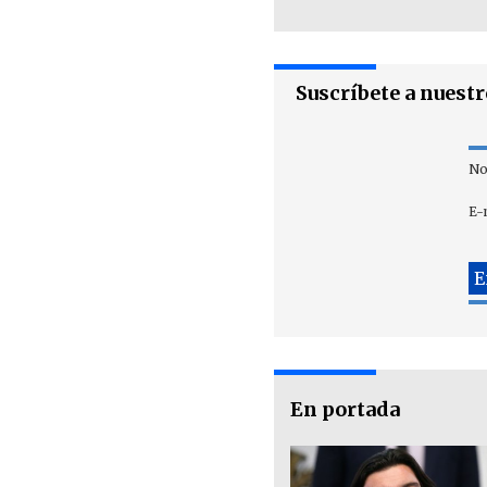
Suscríbete a nuest
No
E-
En portada