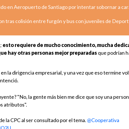
ido en Aeropuerto de Santiago por intentar sobornar a ca
 tras colisión entre furgón y bus con juveniles de Depor
s;
esto requiere de mucho conocimiento, mucha dedic
que hay otras personas mejor preparadas
que podrían h
 en la dirigencia empresarial, y una vez que eso termine vo
entenció.
tuyente? "No, la gente más bien me dice que soy una person
s atributos".
 de la CPC al ser consultado por el tema.
@Cooperativa
QlO2U