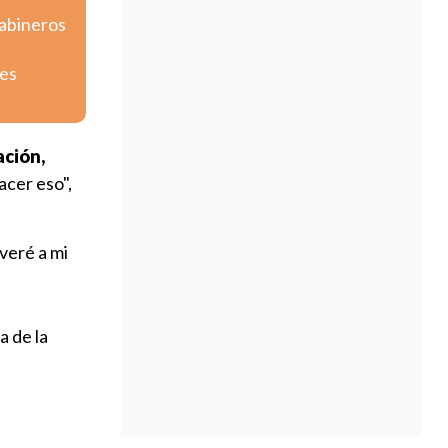
rabineros
tes
ación,
acer eso",
lveré a mi
a de la