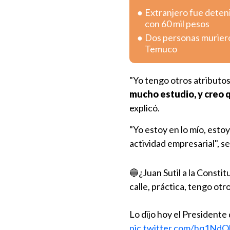
Extranjero fue deten
con 60 mil pesos
Dos personas murieron
Temuco
"Yo tengo otros atributo
mucho estudio, y creo 
explicó.
"Yo estoy en lo mío, estoy
actividad empresarial", s
🔵¿Juan Sutil a la Consti
calle, práctica, tengo otro
Lo dijo hoy el Presidente
pic.twitter.com/hq1Nd