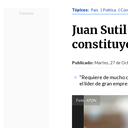
Tópicos:
País
| Política
| Con
Juan Suti
constituye
Publicado:
Martes, 27 de Oct
"Requiere de mucho co
el líder de gran empre
Foto:
ATON