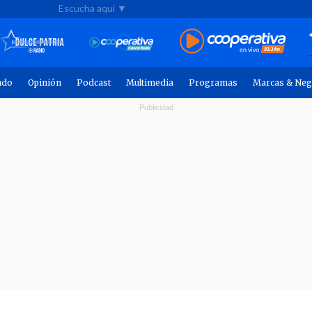
Escucha aquí ▼
ndo
Opinión
Podcast
Multimedia
Programas
Marcas & Neg