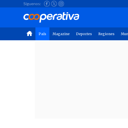
Síguenos:
País
Magazine
Deportes
Regiones
Mu