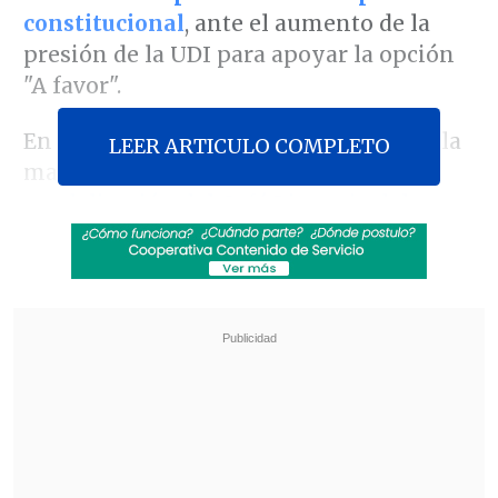
constitucional
, ante el aumento de la
presión de la UDI para apoyar la opción
"A favor".
En el marco de una pauta realizada en la
LEER ARTICULO COMPLETO
mañana de este miércoles por la
vandalización del Café Literario del
Parque Bustamante
,
la exministra fue
consultada por el tema y evitó
responderle a los periodistas.
Revisa también
Experta pide mejorar regulación de
vapeadores: La industria busca crear adictos
de por vida