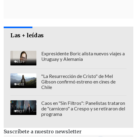
timonel del partido,
Javier Macaya
,
quien aseveró este domingo en
Tolerancia Cero
que "no lo hemos
conversado en los últimos días, pero
tengo confianza de que ella va a hacer
Las + leídas
campaña por el A favor".
Expresidente Boric alista nuevos viajes a
Uruguay y Alemania
6539
"La Resurrección de Cristo" de Mel
Gibson confirmó estreno en cines de
4032
Chile
Caos en "Sin Filtros": Panelistas trataron
de "carnicero" a Crespo y se retiraron del
3727
programa
Suscríbete a nuestro newsletter