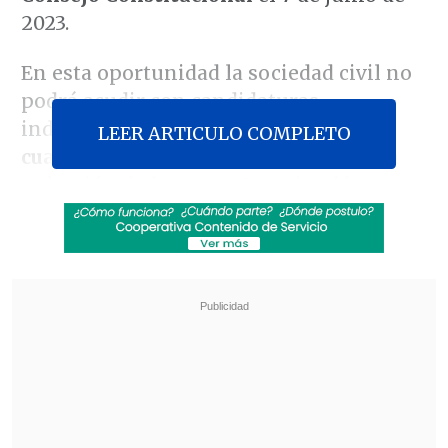
2023.
En esta oportunidad la sociedad civil no
podrá acudir con candidaturas
independientes, pero sí contará con
LEER ARTICULO COMPLETO
cuatro formas para involucrarse
en la
redacción de la nueva Constitución.
Revisa también
Equipos de rescate siguen con la búsqueda de
colombiano desaparecido en el Cerro Panul
Vanessa Kaiser: "Si este gobierno quiere tener
éxito, su piso mínimo es su 30%"
LAS HERRAMIENTAS DE PARTICIPACIÓN