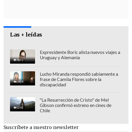
Consejo, mediante agrupaciones de la
sociedad civil o de forma individual.
Diálogos ciudadanos deliberativos,
representativos o abiertos:
Forma de
Las + leídas
deliberación para que la ciudadanía
pueda conversar sobre el
Expresidente Boric alista nuevos viajes a
Uruguay y Alemania
anteproyecto y enviar sus
7801
comentarios al Consejo
Lucho Miranda respondió sabiamente a
Constitucional.
frase de Camila Flores sobre la
6939
discapacidad
Consulta ciudadana:
Mecanismo de
participación individual a través de
"La Resurrección de Cristo" de Mel
una plataforma digital, donde las
Gibson confirmó estreno en cines de
5292
Chile
personas podrán opinar sobre las
normas del anteproyecto.
Suscríbete a nuestro newsletter