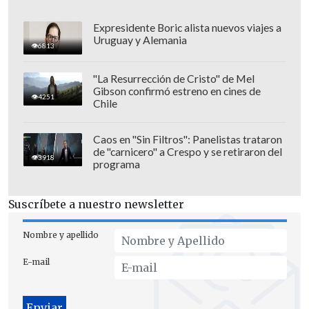
Expresidente Boric alista nuevos viajes a
Uruguay y Alemania
6813
"La Resurrección de Cristo" de Mel
Gibson confirmó estreno en cines de
4251
Chile
Caos en "Sin Filtros": Panelistas trataron
de "carnicero" a Crespo y se retiraron del
3918
programa
El senador
Juan Ignacio Latorre
(RD) dijo
que "yo obviamente voy a respaldar el
Suscríbete a nuestro newsletter
proyecto de reforma constitucional, pero
creo que es muy antidemocrático
Nombre y apellido
exigirle a todos los parlamentarios, del
E-mail
Senado y la Cámara de Diputados, que no
tengan el derecho a revisar el texto y a