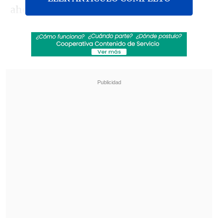
ahora se iniciará la tramitación del
proyecto.
Revisa también
Nuevo plan para corredores de transporte
público no convence a alcaldes del Biobío
"Sin fachadas": SII y CNC lanzan plataforma
para denunciar locales comerciales
sospechosos
El senador
Matías Walker
(Demócratas),
presidente de la Comisión de
Constitución, confirmó que
citará para
el próximo lunes a esta instancia para
iniciar a debatir el texto.