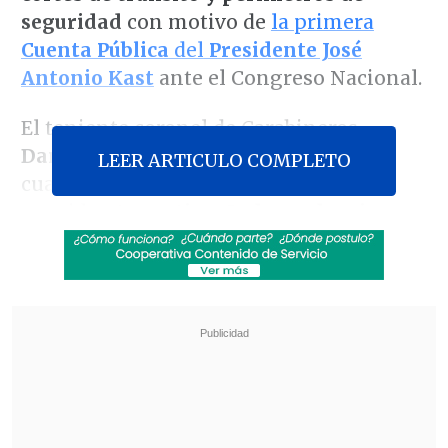
seguridad
con motivo de
la primera
Cuenta Pública
del
Presidente José
Antonio Kast
ante el Congreso Nacional.
El teniente coronel de Carabineros,
Daniel Guzmán
, informó que el
LEER ARTICULO COMPLETO
cuadrante comprendido entre las
avenidas
Argentina, Independencia,
Francia y Brasil
tendrá
acceso
restringido para vehículos y peatones
,
permitiendo solo el ingreso de
residentes.
Revisa también
Megaoperativo policial a nivel nacional dejó