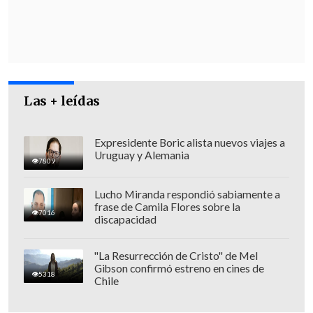
Las + leídas
Expresidente Boric alista nuevos viajes a
Uruguay y Alemania
7809
Lucho Miranda respondió sabiamente a
frase de Camila Flores sobre la
Personal de Control de Orden
7016
discapacidad
Público
estará desplegado en puntos
estratégicos para prevenir incidentes.
"La Resurrección de Cristo" de Mel
Gibson confirmó estreno en cines de
5318
Chile