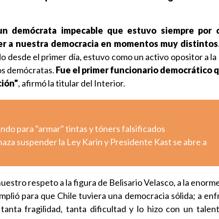
 un demócrata impecable que estuvo siempre por c
er a nuestra democracia en momentos muy distintos
o desde el primer día, estuvo como un activo opositor a la
los demócratas.
Fue el primer funcionario democrático 
ción"
, afirmó la titular del Interior.
o para "armar" tintas y tóners falsificados
aza suspender la Ley Karin y Presidente Kast se abre a
uestro respeto a la figura de Belisario Velasco, a la enorm
cumplió para que Chile tuviera una democracia sólida; a en
anta fragilidad, tanta dificultad y lo hizo con un talen