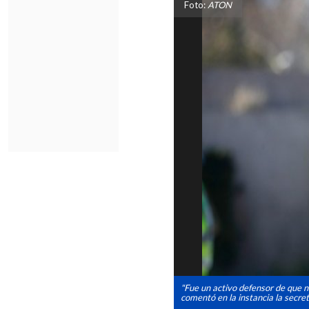
Foto:
ATON
"Fue un activo defensor de que n
comentó en la instancia la secre