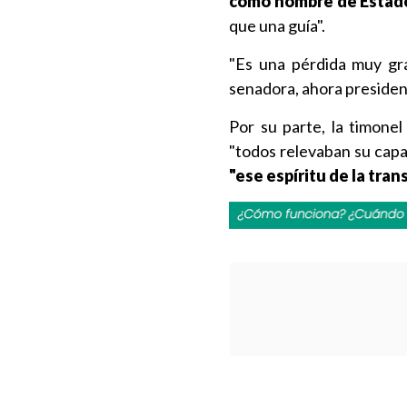
como hombre de Estad
que una guía".
"Es una pérdida muy gra
senadora, ahora presiden
Por su parte, la timone
"todos relevaban su capa
"ese espíritu de la tran