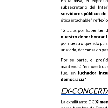
En la misa, el expres
subsecretario del Inte
servidores públicos de 
ética intachable", reflexi
"Gracias por haber tenido
nuestro deber honrar t
por nuestro querido país
una vida, descansa en paz
Por su parte, el pres
mantendrá "en nuestros c
fue, un
luchador inc
democracia
".
EX-CONCERTA
La exmilitante DC
Ximen