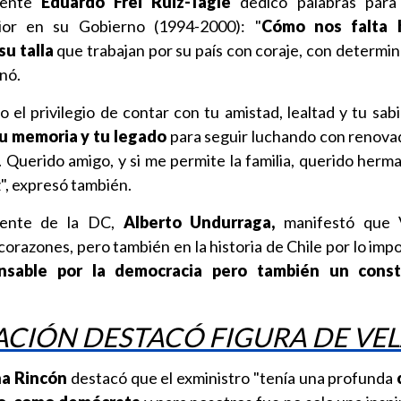
idente
Eduardo Frei Ruiz-Tagle
dedicó palabras para
rior en su Gobierno (1994-2000): "
Cómo nos falta 
su talla
que trabajan por su país con coraje, con determin
onó.
 el privilegio de contar con tu amistad, lealtad y tu sab
u memoria y tu legado
para seguir luchando con renova
. Querido amigo, y si me permite la familia, querido herm
", expresó también.
idente de la DC,
Alberto Undurraga,
manifestó que 
orazones, pero también en la historia de Chile por lo imp
ansable por la democracia pero también un const
CIÓN DESTACÓ FIGURA DE VE
a Rincón
destacó que el exministro "tenía una profunda