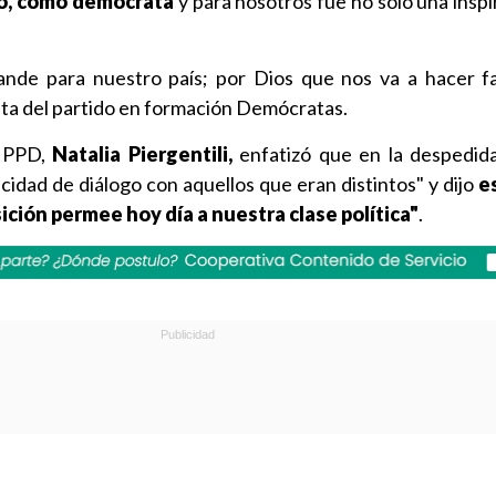
o, como demócrata
y para nosotros fue no solo una inspi
nde para nuestro país; por Dios que nos va a hacer falt
ta del partido en formación Demócratas.
l PPD,
Natalia Piergentili,
enfatizó que en la despedid
cidad de diálogo con aquellos que eran distintos" y dijo
e
sición permee hoy día a nuestra clase política"
.