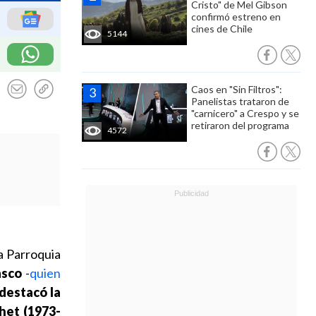
Cristo" de Mel Gibson
confirmó estreno en
cines de Chile
5144
Caos en "Sin Filtros":
Panelistas trataron de
"carnicero" a Crespo y se
retiraron del programa
4572
la Parroquia
asco
-
quien
 destacó la
chet (1973-