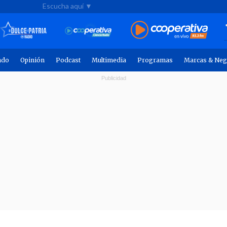
Escucha aquí ▼
ndo
Opinión
Podcast
Multimedia
Programas
Marcas & Neg