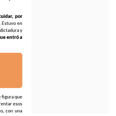
uidar, por
. Estuvo en
 dictadura y
que entró a
e figura que
frentar esos
to, con una