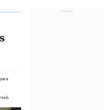
s
 para
resó.