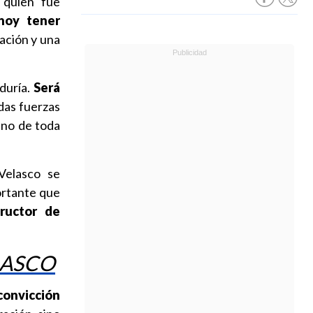
 quien fue
hoy tener
ación y una
iduría.
Será
das fuerzas
ano de toda
Velasco se
ortante que
ructor de
LASCO
convicción