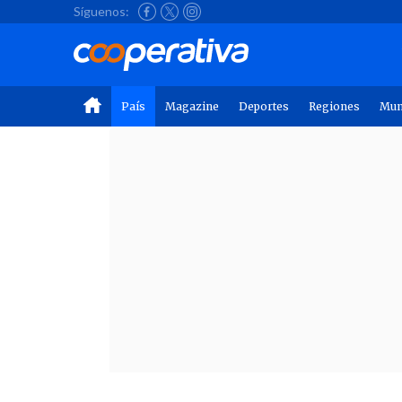
Síguenos:
País
Magazine
Deportes
Regiones
Mu