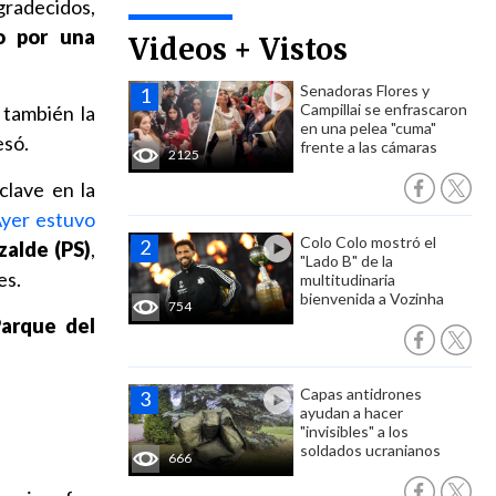
gradecidos,
o por una
Videos + Vistos
Senadoras Flores y
Campillai se enfrascaron
 también la
en una pelea "cuma"
esó.
frente a las cámaras
2125
clave en la
yer estuvo
Colo Colo mostró el
zalde (PS)
,
"Lado B" de la
es.
multitudinaria
bienvenida a Vozinha
754
arque del
Capas antidrones
ayudan a hacer
"invisibles" a los
soldados ucranianos
666