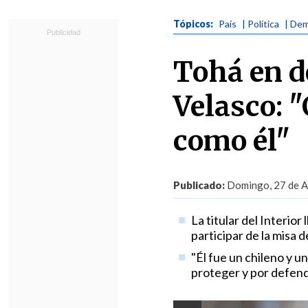
Tópicos:
País
| Política
| Dem
Tohá en d
Velasco: 
como él"
Publicado:
Domingo, 27 de A
La titular del Interior
participar de la misa d
"Él fue un chileno y 
proteger y por defend