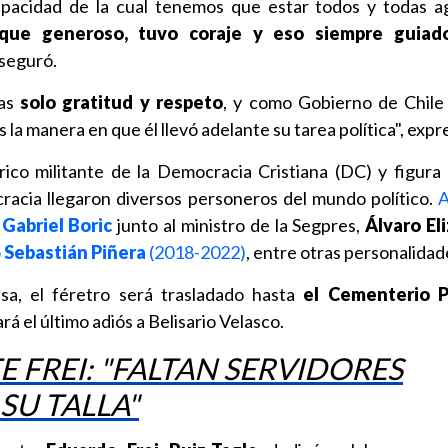
pacidad de la cual tenemos que estar todos y todas a
 que generoso, tuvo coraje y eso siempre guiad
aseguró.
nas
solo gratitud y respeto
, y como Gobierno de Chile
la manera en que él llevó adelante su tarea política", expr
rico militante de la Democracia Cristiana (DC) y figura 
cracia llegaron diversos personeros del mundo político.
A
 Gabriel Boric
junto al ministro de la Segpres,
Álvaro Eli
o
Sebastián Piñera
(2018-2022)
, entre otras personalidad
sa, el féretro será trasladado hasta
el Cementerio P
ará el último adiós a Belisario Velasco.
 FREI: "FALTAN SERVIDORES
SU TALLA"