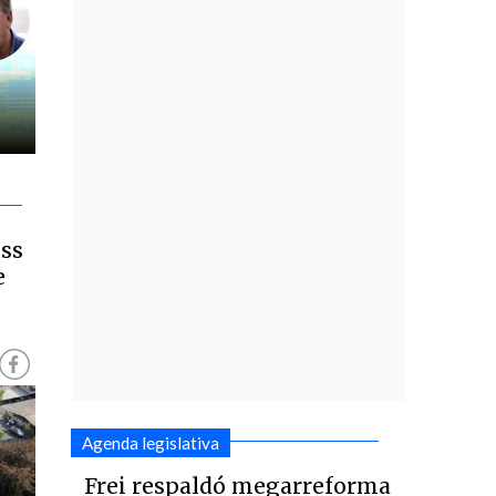
ss
e
Agenda legislativa
Frei respaldó megarreforma