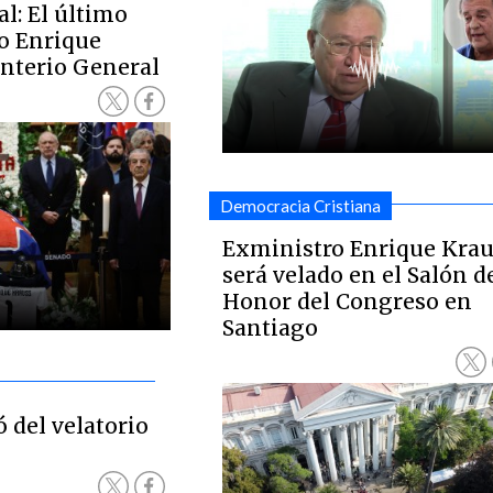
l: El último
ro Enrique
nterio General
Democracia Cristiana
Exministro Enrique Krau
será velado en el Salón d
Honor del Congreso en
Santiago
ó del velatorio