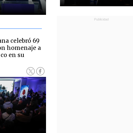
ana celebró 69
con homenaje a
oco en su