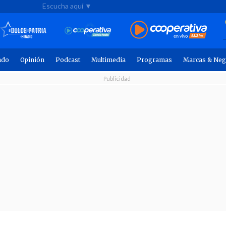
Escucha aquí ▼
ndo
Opinión
Podcast
Multimedia
Programas
Marcas & Neg