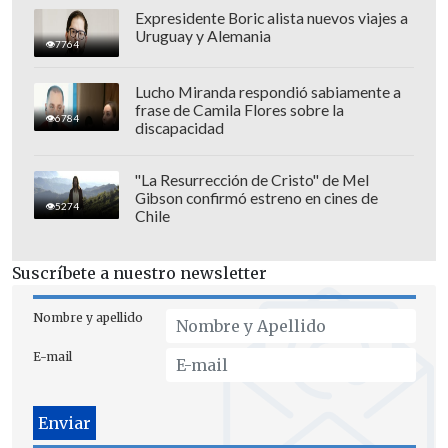
Expresidente Boric alista nuevos viajes a
sanciones que se aplicarán por el
Uruguay y Alemania
7764
incumplimiento de este deber
. Así,
también, deberá fijar qué electores
Lucho Miranda respondió sabiamente a
estarán exentos y el procedimiento para
frase de Camila Flores sobre la
6784
discapacidad
determinarlo.
Durante la discusión, los diputados
"La Resurrección de Cristo" de Mel
Gibson confirmó estreno en cines de
repitieron que la "democracia se mejora
5274
Chile
con más democracia" y argumentaron
que el objetivo es corregir el desinterés
Suscríbete a nuestro newsletter
de la ciudadanía visto en las últimas
elecciones.
Nombre y apellido
E-mail