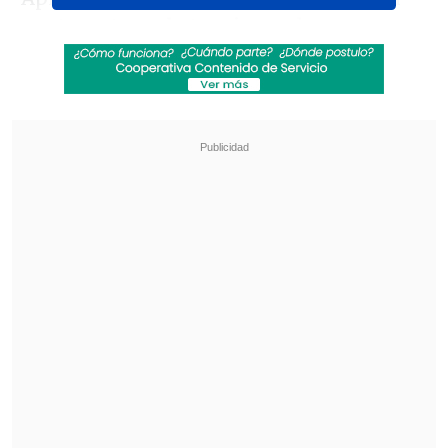
contra y tres abstenciones
, la nueva
norma establece que el sufragio será
obligatorio para los electores
en todas
las elecciones y plebiscitos
,
salvo en las
primarias
.
Revisa también
Carabineros baleados en primer semestre de
2026 duplican cifra del año pasado
Subsecretario Silva busca limitar la circulación
de dinero en efectivo en las cárceles