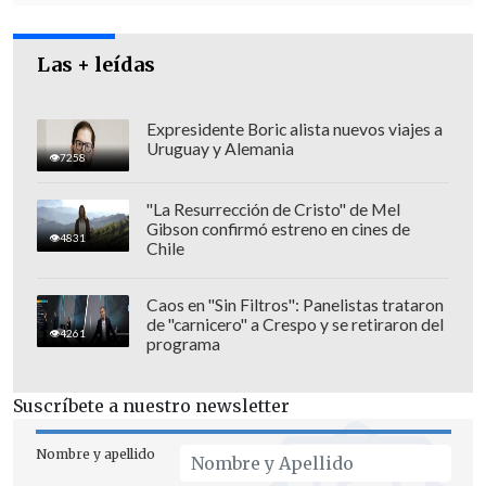
hábito que no podemos permitir que se
pierda".
Las + leídas
Expresidente Boric alista nuevos viajes a
Uruguay y Alemania
7258
"La Resurrección de Cristo" de Mel
Gibson confirmó estreno en cines de
4831
Chile
Caos en "Sin Filtros": Panelistas trataron
de "carnicero" a Crespo y se retiraron del
4261
programa
Suscríbete a nuestro newsletter
Visiblemente emocionada
tras agradecer
a "todos quienes de una u otra manera
Nombre y apellido