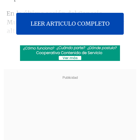
En la última sesión del Concejo
Municipal, la jefa comunal
leyó en voz
LEER ARTICULO COMPLETO
alta una carta que hizo llegar a los
ediles
, la cual precisa que
su salida "se
hará efectiva a partir de este sábado 16
de noviembre"
.
Revisa también
Colombiano fue asesinado a balazos en un cité
de La Cisterna
Kast arribó a Colombia para asistir a la
asunción de Abelardo de la Espriella
"
Si bien originalmente mi deseo era