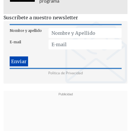
programa
Suscríbete a nuestro newsletter
Nombre y apellido
E-mail
Política de Privacidad
Orrego aseveró que si es reelecto, "
vamos
a trabajar con
los 52 alcaldes y
alcaldesas que hoy han sido elegidos
democráticamente
(...) porque
necesitamos todos los alcaldes y las
alcaldesas para sacar adelante a
Santiago. Chile está cansado de las