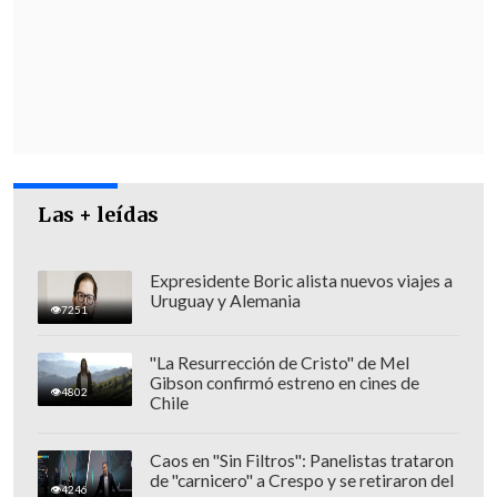
28% del electorado, respectivamente.
Dicho esto, anticipó que
emprenderá la
última etapa de su candidatura
"como lo
hemos hecho hasta ahora: con alegría,
con propuestas concretas, con ideas para
Santiago,
con respeto y con diálogo con
Las + leídas
quienes piensan distinto a nosotros
",
dado que "el gobernador de Santiago
no
es el jefe de una barra brava, no está
Expresidente Boric alista nuevos viajes a
Uruguay y Alemania
para construir trincheras
, (sino que) es
7251
el director de una orquesta, donde caben
"La Resurrección de Cristo" de Mel
todos y todas, es un constructor de
Gibson confirmó estreno en cines de
4802
Chile
puentes".
Caos en "Sin Filtros": Panelistas trataron
de "carnicero" a Crespo y se retiraron del
4246