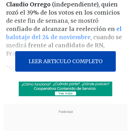
Claudio Orrego
(independiente), quien
rozó el 39% de los votos en los comicios
de este fin de semana, se mostró
confiado de alcanzar la reelección en
el
balotaje del 24 de noviembre
, cuando se
medirá
frente al candidato de RN,
Francisco Orrego
.
LEER ARTICULO COMPLETO
"S
iempre dijimos que en una elección
como esta
, con seis millones de
electores, 52 comunas y ocho candidatos,
era difícil ganar en primera vuelta, pero
lo importante es ganar la guerra
, y eso
va a ser cuando en segunda vuelta
ganemos la Gobernación de la Región
Metropolitana", garantizó a sus