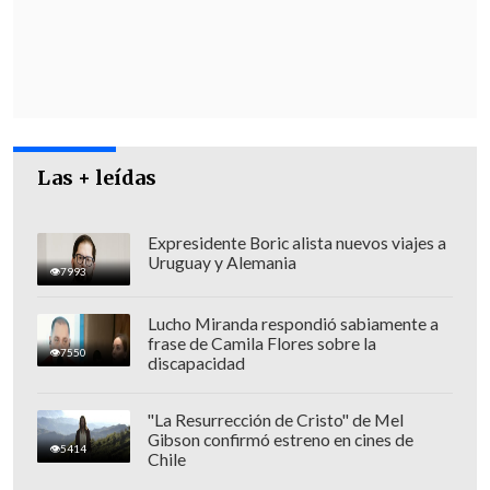
la gota que rebalsa el vaso"
, manifestó.
"Uno no puede presentarse a este gran
momento, que es una elección
presidencial, sin programa de Gobierno.
No sé cómo decirlo porque no quiero caer
Las + leídas
mal, ¿cómo lo digo bien? A ver:
no se
puede ir a una elección presidencial sin
Expresidente Boric alista nuevos viajes a
programa de Gobierno"
, reiteró el
Uruguay y Alemania
7993
candidato.
Lucho Miranda respondió sabiamente a
frase de Camila Flores sobre la
7550
discapacidad
"La Resurrección de Cristo" de Mel
Gibson confirmó estreno en cines de
5414
Chile