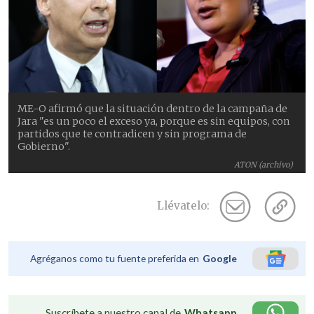
ME-O afirmó que la situación dentro de la campaña de
Jara "es un poco el exceso ya, porque es sin equipos, con
partidos que te contradicen y sin programa de
Gobierno".
ATON (archivo)
Llévatelo:
Agréganos como tu fuente preferida en
Google
Suscríbete a nuestro canal de
Whatsapp