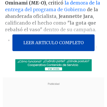
Ominami (ME-O)
, criticó
la demora de la
entrega del programa de Gobierno
de la
abanderada oficialista,
Jeannette Jara
,
calificando el hecho como
"la gota que
rebalsó el vaso"
dentro de su campaña.
[Lea también]
Jara respondió a
LEER ARTICULO COMPLETO
críticas oficialistas y DC por demora
en la entrega de propuestas
Este sábado, el abanderado realizó una
actividad
en la que dio a conocer sus
lineamientos en materia deportiva
y
presentó como vocero temático a
Eduardo Arancibia
, exjugador de fútbol
de la Universidad de Chile, señalando
que "
sería un honor"
su incorporación