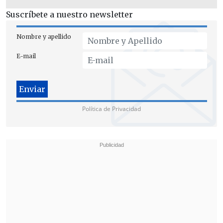
Suscríbete a nuestro newsletter
Nombre y apellido
E-mail
El exdiputado afirmó que la situación
dentro de la campaña de Jara
"es un poco
Política de Privacidad
el exceso ya, porque es sin equipos, con
partidos que te contradicen y sin
programa de Gobierno"
.
"Uno tiene que llegar puntual a la cita
democrática, y llegar puntual significa
cumplir con la ley, un partido, las firmas
y una idea de país, hacia dónde. Entonces
creo que sí, que
es un poco la gota que