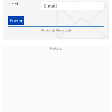
E-mail
Política de Privacidad
El proyecto incorpora el uso de redes
sociales, las plataformas digitales o
canales concesionarios de televisión
local o regional entre los medios a través
de los cuales se entiende que se realiza
propaganda electoral;
se cambió el
periodo en que se debe ejercer como