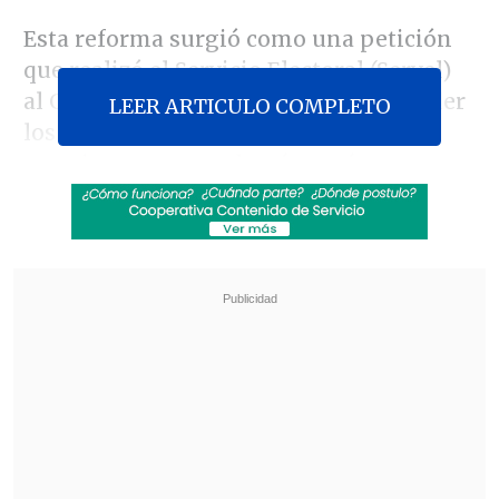
Esta reforma surgió como una petición
que realizó el Servicio Electoral (Servel)
al Gobierno, con la finalidad de extender
LEER ARTICULO COMPLETO
los comicios debido a que serán cuatro
votaciones y que, además, serán
obligatorios, por lo que existe el riesgo
de colapso en los locales de hacerse en
un solo día.
Revisa también
Desarticulan red criminal dedicada al tráfico
de migrantes y prostitución en Santiago
Conductor intentó sobornar con 10 mil pesos a
Carabineros: Quedó detenido