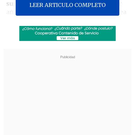
suma de movimientos sociales que por
LEER ARTICULO COMPLETO
años hemos trabajado para que Chile sea
un país más justo".
Revisa también
Estallido social: Gobierno confirmó que
"pronto" resolverá las solicitudes de indulto
Corte ratificó destitución de enfermera que
viajó al extranjero durante licencia por hijo
gravemente enfermo
El 17 de abril, el Servel había rechazado la
primera versión del texto -
presentada
nueve días antes
- por
deficiencias
formales
.