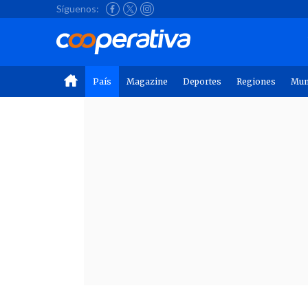
Síguenos:
País
Magazine
Deportes
Regiones
Mu