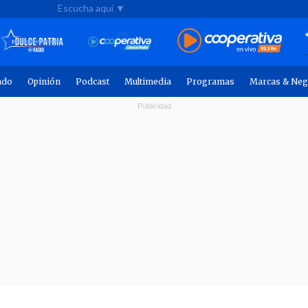
Escucha aquí ▼
ndo
Opinión
Podcast
Multimedia
Programas
Marcas & Neg