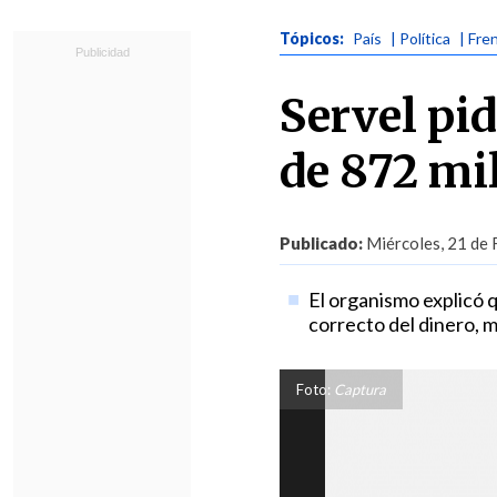
Tópicos:
País
| Política
| Fre
Servel pi
de 872 mi
Publicado:
Miércoles, 21 de 
El organismo explicó q
correcto del dinero, 
Foto:
Captura