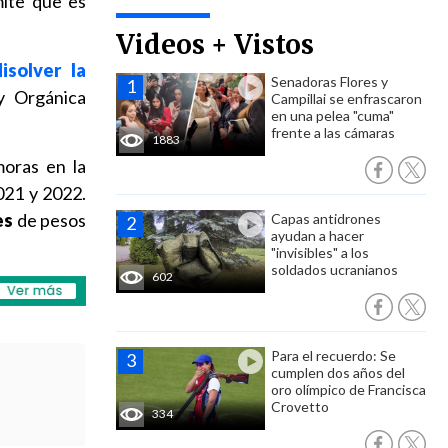
mite que es
Videos + Vistos
isolver la
Senadoras Flores y
y Orgánica
Campillai se enfrascaron
en una pelea "cuma"
frente a las cámaras
1883
moras en la
021 y 2022.
es
de pesos
Capas antidrones
ayudan a hacer
"invisibles" a los
soldados ucranianos
602
Para el recuerdo: Se
cumplen dos años del
oro olímpico de Francisca
Crovetto
334