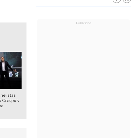
anelistas
 a Crespo y
ma