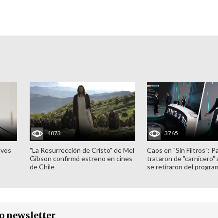
4073
3765
evos
"La Resurrección de Cristo" de Mel
Caos en "Sin Filtros": P
Gibson confirmó estreno en cines
trataron de "carnicero"
de Chile
se retiraron del progra
ro newsletter