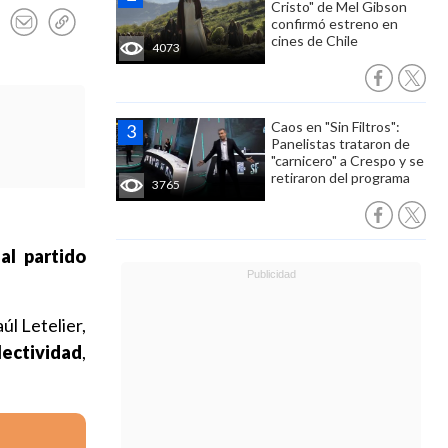
Cristo" de Mel Gibson
confirmó estreno en
cines de Chile
4073
Caos en "Sin Filtros":
Panelistas trataron de
"carnicero" a Crespo y se
retiraron del programa
3765
al partido
úl Letelier,
lectividad
,