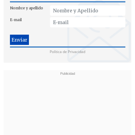
DIFERENTE"
Nombre y apellido
Carvajal tuvo una relación estrecha
E-mail
con
Irací Hassler
entre 2016 y 2021,
cuando ambas eran concejalas, pero
el
rechazo a la realización del festival
Lollapalooza
en el Parque O'Higgins
Política de Privacidad
derivó en las primeras declaraciones
cruzadas.
Más adelante, la edil tomó mayor
protagonismo cuando fue de las
primeras en alertar la posible
irregularidad en la compra de la
Clínica
Sierra Bella
, situación que
denunció ante
Contraloría en enero de 2023.
Respecto a la actual jefa comunal,