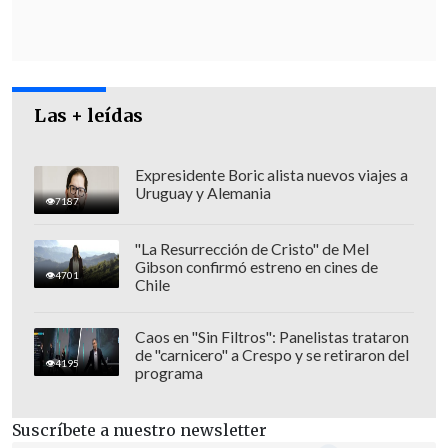
es apoyada por el pacto electoral que
agrupa el oficialismo y a la Democracia
Cristiana.
Las + leídas
Expresidente Boric alista nuevos viajes a
Uruguay y Alemania
7187
"La Resurrección de Cristo" de Mel
Gibson confirmó estreno en cines de
4701
Chile
Caos en "Sin Filtros": Panelistas trataron
de "carnicero" a Crespo y se retiraron del
4195
programa
"TENEMOS UNA VISIÓN MUY
Suscríbete a nuestro newsletter