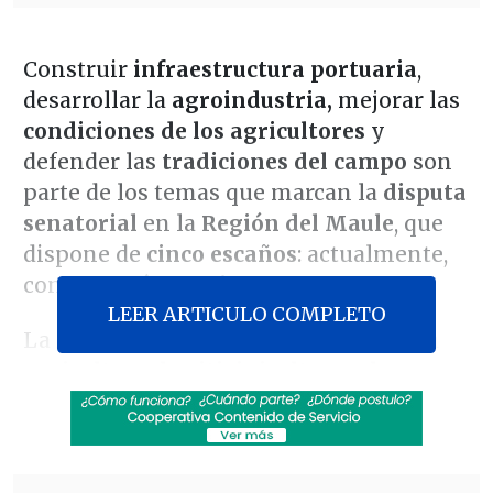
Construir
infraestructura portuaria
,
desarrollar la
agroindustria,
mejorar las
condiciones de los agricultores
y
defender las
tradiciones del campo
son
parte de los temas que marcan la
disputa
senatorial
en la
Región del Maule
,
que
dispone de
cinco escaños
: actualmente,
con
mayoría opositora.
LEER ARTICULO COMPLETO
La zona, vinculada históricamente a la
agricultura, la vitivinicultura y la
ruralidad, verá renovada su
representación
en la Cámara Alta
después de los comicios del 16 de