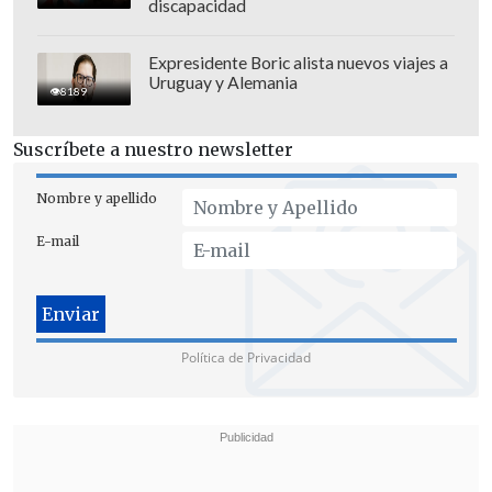
discapacidad
Expresidente Boric alista nuevos viajes a
Uruguay y Alemania
8189
Suscríbete a nuestro newsletter
Nombre y apellido
E-mail
Política de Privacidad
Naranjo propone
desarrollar el
potencial exportador
de la región,
construir un puerto y
modernizar la
infraestructura vial;
junto con
mejorar
las condiciones de los trabajadores de la