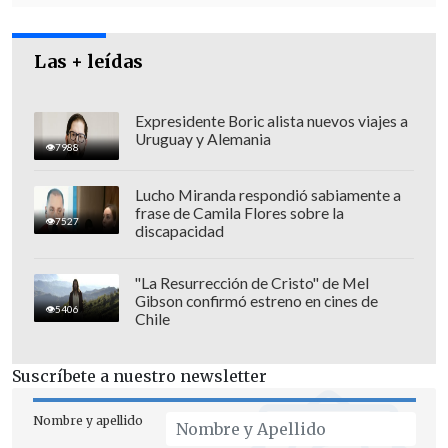
Las + leídas
Expresidente Boric alista nuevos viajes a
Uruguay y Alemania
7988
Lucho Miranda respondió sabiamente a
frase de Camila Flores sobre la
7527
discapacidad
"
Para Ricardo Lagos es muy importante
escuchar lo que se diga y también
"La Resurrección de Cristo" de Mel
Gibson confirmó estreno en cines de
participar de la discusión con su
5406
Chile
opinión y también escuchando
", añadió
el ex secretario de Estado al inicio de la
Suscríbete a nuestro newsletter
actividad, que se realiza en la sede del
Congreso de Santiago y que cuenta con
Nombre y apellido