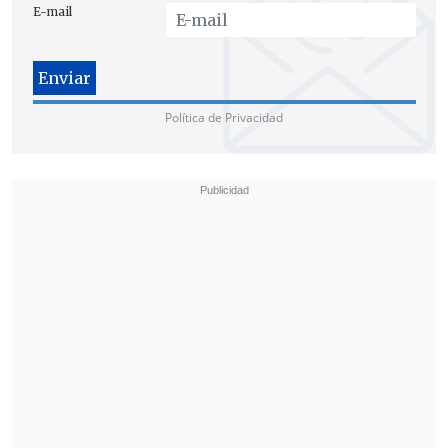
la
participación de los precandidatos
E-mail
del PS Fernando Atria y José Miguel
Insulza
.
Durante el pleno socialista, se produjo un
Política de Privacidad
extenso aplauso por
el
fallecimiento del
líder de la revolución cubana
,
Fidel
Castro
, tras minuto de silencio.
En tanto, la ministra vocera de Gobierno,
Paula Narváez
, comentó que durante la
actividad "se debatirá durante todo un
día distintas posturas" y que frente a ello
"nos parece importante que la
dirigencia calibre las distintas miradas
y que estas puedan expresarse de
manera democrática".