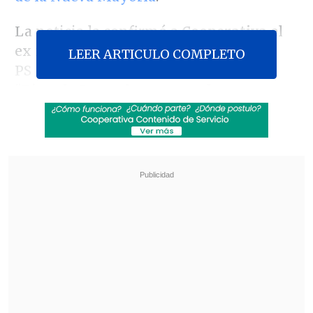
La noticia la confirmó a
Cooperativa
el
ex ministro de Energía y militante
LEER ARTICULO COMPLETO
PS
Máximo Pacheco
, tras señalar que
"
Ricardo Lagos ha expresado su
intención de liderar todos los sectores
que concentra la centroizquierda
".
Revisa también
Escolta del exministro Cordero frustró a
disparos un portonazo en Vitacura
Incendio en domicilio provocó la muerte de
dos adultos mayores en Recoleta
El ex Mandatario días atrás sostuvo que