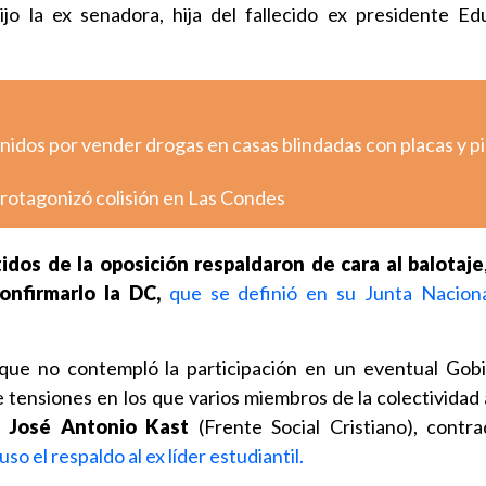
dijo la ex senadora, hija del fallecido ex presidente Ed
nidos por vender drogas en casas blindadas con placas y p
otagonizó colisión en Las Condes
idos de la oposición respaldaron de cara al balotaje
onfirmarlo la DC,
que se definió en su Junta Nacion
 que no contempló la participación en un eventual Gobi
e tensiones en los que varios miembros de la colectividad
a
José Antonio Kast
(Frente Social Cristiano), contra
so el respaldo al ex líder estudiantil.