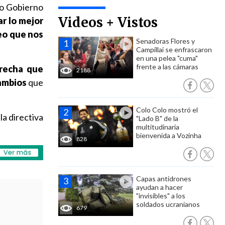
mo Gobierno
Videos + Vistos
ar lo mejor
reo que nos
Senadoras Flores y
Campillai se enfrascaron
en una pelea "cuma"
frente a las cámaras
erecha que
2188
ambios
que
Colo Colo mostró el
la directiva
"Lado B" de la
multitudinaria
bienvenida a Vozinha
828
Capas antidrones
ayudan a hacer
"invisibles" a los
soldados ucranianos
679