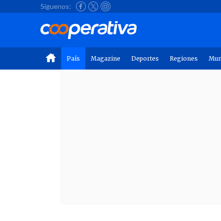
Síguenos:
País
Magazine
Deportes
Regiones
Mu