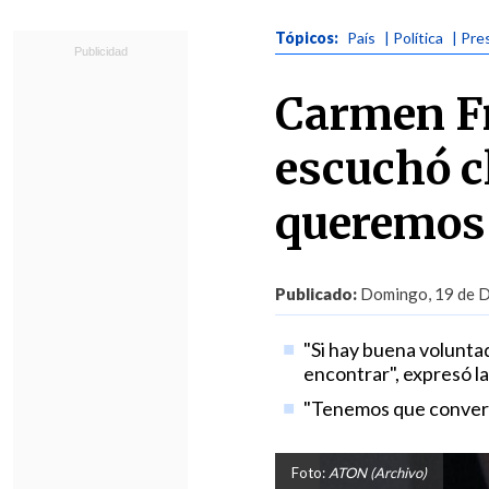
Tópicos:
País
| Política
| Pre
Carmen Fre
escuchó cl
queremos
Publicado:
Domingo, 19 de D
"Si hay buena volunta
encontrar", expresó la
"Tenemos que convers
Foto:
ATON (Archivo)