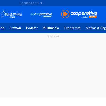
Escucha aquí ▼
ndo
Opinión
Podcast
Multimedia
Programas
Marcas & Neg