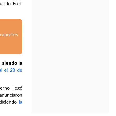
uardo Frei-
icaportes
,
siendo la
al el 28 de
erno, llegó
 anunciaron
diciendo
la