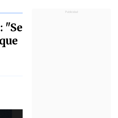
: "Se
 que