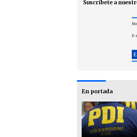
Suscríbete a nuest
No
E-
En portada