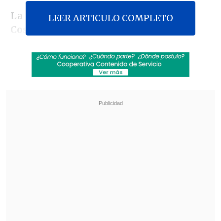
La presidenta del Central,
Rossana
LEER ARTICULO COMPLETO
Costa
, sostuvo entonces que "lo
relevante es que los crecimientos del
salario mínimo se den en un
contexto
del mercado laboral
, de cómo está
evolucionando, y de qué manera se va
apoyando con aumentos de
productividad. Aumentar los ingresos de
los trabajadores es positivo, y uno
quisiera más aumentos, pero eso
tiene
que ir acompañado por ciertas
condiciones
".
Revisa también
Así fue el intento de encerrona repelido por el