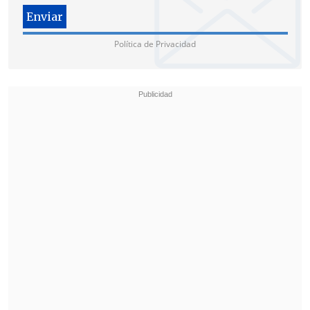
representado por la exministra del
Trabajo y hoy candidata, Jeannette Jara
(PC).
Política de Privacidad
Por ello, uno de los voceros de su
comando, el presidente de Acción
Humanista
Tomás Hirsch
fustigó las
críticas remarcando que "las 40 horas y
el aumento del salario mínimo, lo que
permiten es
mejorar la calidad de vida
de los trabajadores
de Chile".
"¿Qué pretenden? ¿Que no haya
desempleo a costa de una vida
miserable? Me parece que quienes
toman estos datos y los utilizan se
aprovechan y
quieren una vez más