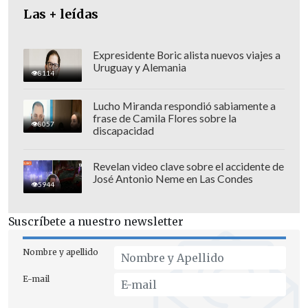
Las + leídas
Expresidente Boric alista nuevos viajes a
Uruguay y Alemania
8114
Lucho Miranda respondió sabiamente a
frase de Camila Flores sobre la
8057
discapacidad
Revelan video clave sobre el accidente de
José Antonio Neme en Las Condes
5944
Suscríbete a nuestro newsletter
"¿Qué pretenden?"
Nombre y apellido
La discusión cae de golpe en medio de
E-mail
las presidenciales donde el oficialismo es