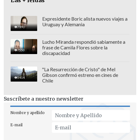
Las + leídas
descartar vetos. Lo que se ha hecho es
reafirmar principios. Especialmente el
de la defensa de los derechos
Expresidente Boric alista nuevos viajes a
Uruguay y Alemania
humanos.
Hay conciencia general en el
7993
oficialismo de que hay que hacer unas
Lucho Miranda respondió sabiamente a
primarias amplias, únicas
. Si alguien se
frase de Camila Flores sobre la
7550
discapacidad
desmarca de ello tendrá que hacerse
cargo".
"La Resurrección de Cristo" de Mel
Gibson confirmó estreno en cines de
5414
Chile
Suscríbete a nuestro newsletter
Nombre y apellido
E-mail