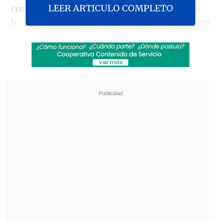
LEER ARTICULO COMPLETO
coincidieron en una desconexión entre
lo que necesita la gente y lo que discuten
los políticos.
La secretaria nacional de la Democracia
Cristiana,
Alejandra Krauss
, afirmó que
"eso es un problema.
Hablamos entre
nosotros mismos defendiendo
liderazgos, pero la ciudadanía no está
escuchando lo que quiere escuchar y es
el debate de las ideas
. Lo que hemos
discutido es primarias o no primarias,
definiciones políticas, pero el debate de
ideas no está".
Revisa también