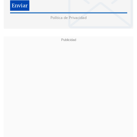
Política de Privacidad
Y sobre la baja popularidad de los
candidatos, especialmente los del
oficialismo que aparecen por detrás de
los de oposición, le restó dramatismo:
"
Hay que recordar que el Presidente
Boric en diciembre del año anterior a la
elección marcaba 1% y en marzo de 2021
marcaba 3%
".
Oposición destaca a Matthei
Desde la oposición, el presidente de
Evópoli,
Juan Manuel Santa Cruz
,