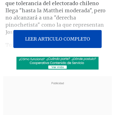
que tolerancia del electorado chileno
llega "hasta la Matthei moderada", pero
no alcanzará a una "derecha
pinochetista" como la que representan
José Antonio Kast
y
Johannes Kaiser
.
LEER ARTICULO COMPLETO
Torrealba comentó esta mañana en
Cooperativa
lo que dejó el debate
presidencial del martes, organizado por
la
Asociación de Radiodifusores de Chile
,
donde
tanto Matthei como Kaiser
insistieron en su declaraciones
polémicas sobre asuntos de derechos
humanos
, con críticas al
Plan Nacional
de Búsqueda
de detenidos
desaparecidos
, la reconversión de
Punta