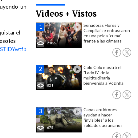
ruyendo un
Videos + Vistos
Senadoras Flores y
Campillai se enfrascaron
uistar el
en una pelea "cuma"
eso les
frente a las cámaras
2186
/BSTlDYwtfb
Colo Colo mostró el
"Lado B" de la
multitudinaria
bienvenida a Vozinha
821
Capas antidrones
ayudan a hacer
"invisibles" a los
soldados ucranianos
678