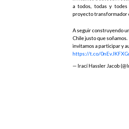
a todos, todas y todes (
proyecto transformador de
A seguir construyendo un
Chile justo que soñamos. 
invitamos a participar y
https://t.co/0nEvJKFX
— Irací Hassler Jacob (@