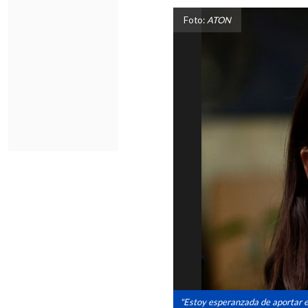
Foto:
ATON
"Estoy esperanzada de aportar en