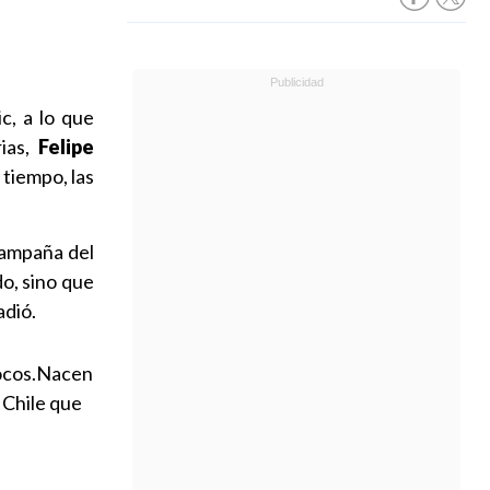
c, a lo que
rias,
Felipe
tiempo, las
campaña del
o, sino que
adió.
pocos.Nacen
 Chile que