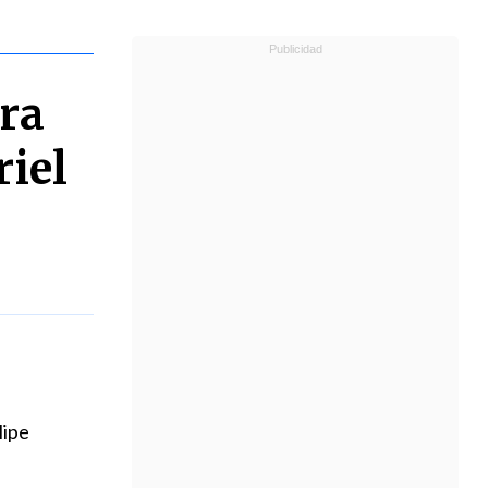
ra
riel
lipe