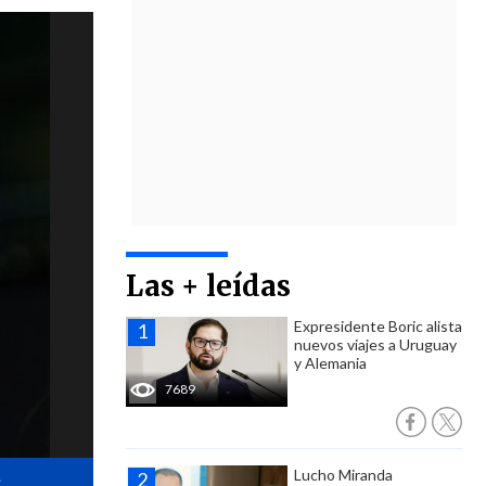
Las + leídas
Expresidente Boric alista
nuevos viajes a Uruguay
y Alemania
7689
Lucho Miranda
.