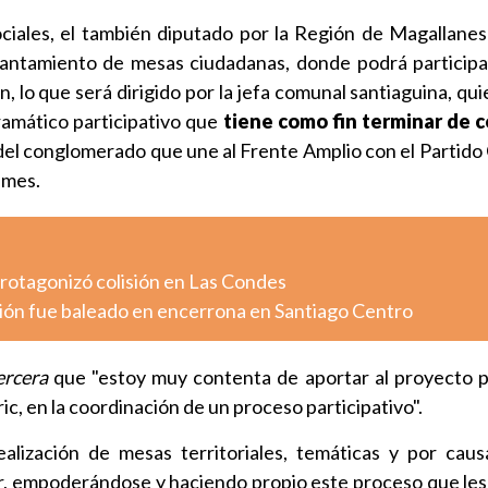
ciales, el también diputado por la Región de Magallanes
evantamiento de mesas ciudadanas, donde podrá participa
, lo que será dirigido por la jefa comunal santiaguina, qui
amático participativo que
tiene como fin terminar de c
el conglomerado que une al Frente Amplio con el Partido
 mes.
otagonizó colisión en Las Condes
ión fue baleado en encerrona en Santiago Centro
ercera
que "estoy muy contenta de aportar al proyecto p
c, en la coordinación de un proceso participativo".
ealización de mesas territoriales, temáticas y por caus
r, empoderándose y haciendo propio este proceso que le