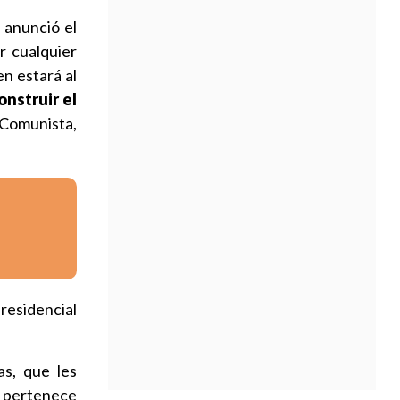
 anunció el
r cualquier
en estará al
onstruir el
 Comunista,
residencial
as, que les
s pertenece