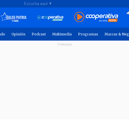
Escucha aquí ▼
ndo
Opinión
Podcast
Multimedia
Programas
Marcas & Neg