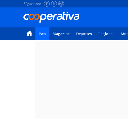
Síguenos:
País
Magazine
Deportes
Regiones
Mu