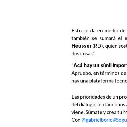
Esto se da en medio de 
también se sumará el e
Heusser
(RD), quien sos
dos cosas".
"
Acá hay un símil impor
Apruebo, en términos de 
hay una plataforma tecno
Las prioridades de un p
del diálogo,sentándonos a
viene. Súmate y crea tu
Con
@gabrielboric
#Segu