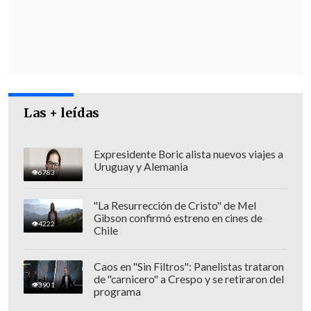
(1,8%)
; el fundador del PRO,
Marco
Enríquez-Ominami (1,8%)
; la senadora
de Demócratas
Ximena Rincón (0,3%)
; y
Eduardo Artés
, abanderado de Acción
Proletaria
(0,2%)
.
Las + leídas
Expresidente Boric alista nuevos viajes a
Uruguay y Alemania
6783
"La Resurrección de Cristo" de Mel
Gibson confirmó estreno en cines de
4222
Chile
Caos en "Sin Filtros": Panelistas trataron
de "carnicero" a Crespo y se retiraron del
3901
programa