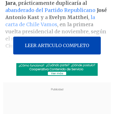
Jara
, prácticamente duplicaría al
abanderado del Partido Republicano
José
Antonio Kast
y a
Evelyn Matthei
,
la
carta de Chile Vamos
, en la primera
vuelta presidencial de noviembre, según
el más reciente sondeo de
Pulso
LEER ARTICULO COMPLETO
Ciudadano
.
El estudio publicado este jueves, que
midió tanto la
mención espontánea
como la lista cerrada
, sitúa a la
exministra del Trabajo del actual
Gobierno
por encima del 30% de las
preferencias
en ambos escenarios.
Revisa también