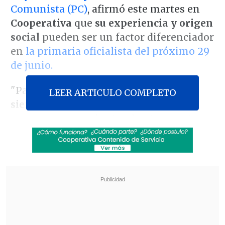
Comunista (PC)
, afirmó este martes en
Cooperativa
que
su experiencia y origen
social
pueden ser un factor diferenciador
en
la primaria oficialista del próximo 29
de junio.
"Para nadie es secreto que
el país
LEER ARTICULO COMPLETO
siempre ha estado gobernado por
personas provenientes de otros sectores
sociales
, que han hecho su mejor
esfuerzo, sin duda, pero creo que para
este lado,
para los sectores más
populares, también puede ser una buena
oportunidad
", dijo la administradora
pública y abogada, oriunda de la
población El Cortijo de la comuna de