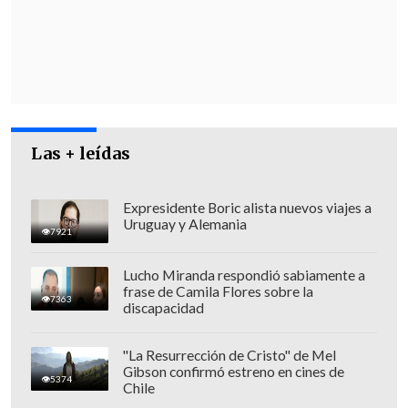
requiere para el futuro".
De cara a los comicios, la otrora titular
del Trabajo enfatizó la importancia de
tener una experiencia que conecte con la
mayoría ciudadana para formular
Las + leídas
políticas públicas efectivas.
Expresidente Boric alista nuevos viajes a
Uruguay y Alemania
7921
Lucho Miranda respondió sabiamente a
frase de Camila Flores sobre la
7363
discapacidad
"La Resurrección de Cristo" de Mel
Gibson confirmó estreno en cines de
5374
Chile