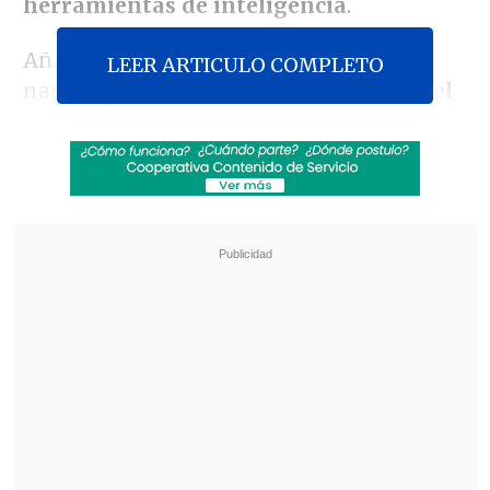
herramientas de inteligencia
.
Añadió que, para enfrentar al
LEER ARTICULO COMPLETO
narcotráfico,
"es importante levantar el
secreto bancario"
, marcando diferencias
con José Antonio Kast, y subrayó además
la necesidad de "modernizar el Estado".
Revisa también
Megarreforma vive semana clave en el
Congreso y en el Tribunal Constitucional
Oficialismo respalda que Gobierno priorice
seguridad y economía por sobre agenda
valórica
La candidata planteó que Chile requiere