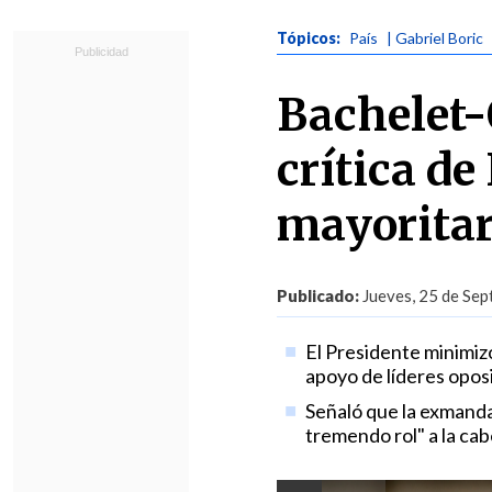
Tópicos:
País
| Gabriel Boric
Bachelet-
crítica de
mayoritar
Publicado:
Jueves, 25 de Sep
El Presidente minimiz
apoyo de líderes opo
Señaló que la exmandat
tremendo rol" a la ca