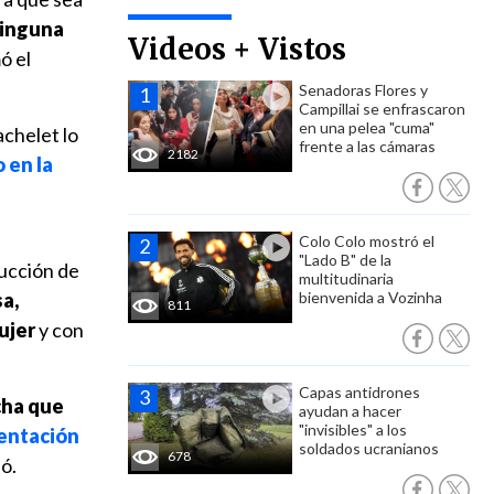
ninguna
Videos + Vistos
ó el
Senadoras Flores y
Campillai se enfrascaron
en una pelea "cuma"
achelet lo
frente a las cámaras
2182
 en la
Colo Colo mostró el
"Lado B" de la
rucción de
multitudinaria
a,
bienvenida a Vozinha
811
ujer
y con
Capas antidrones
cha que
ayudan a hacer
"invisibles" a los
entación
soldados ucranianos
678
ó.