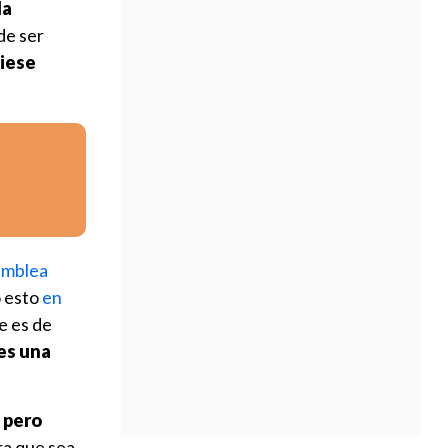
la
de ser
biese
samblea
 esto
en
e es de
es una
pero
ra que sea