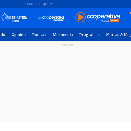
Escucha aquí ▼
ndo
Opinión
Podcast
Multimedia
Programas
Marcas & Neg