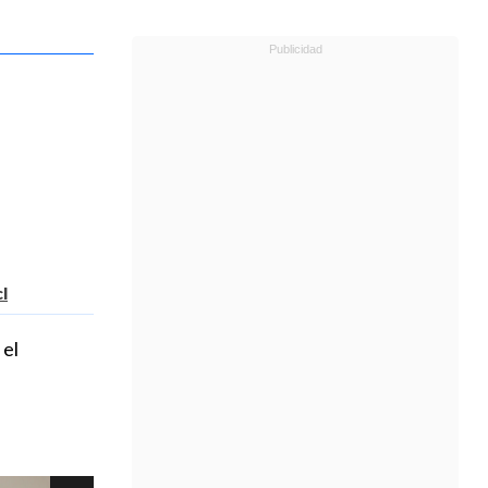
l
 el