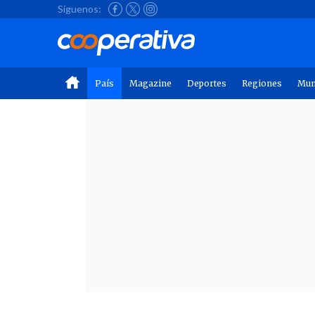
Síguenos:
País
Magazine
Deportes
Regiones
Mu