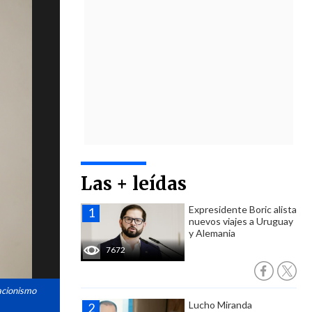
Las + leídas
Expresidente Boric alista
nuevos viajes a Uruguay
y Alemania
7672
acionismo
Lucho Miranda