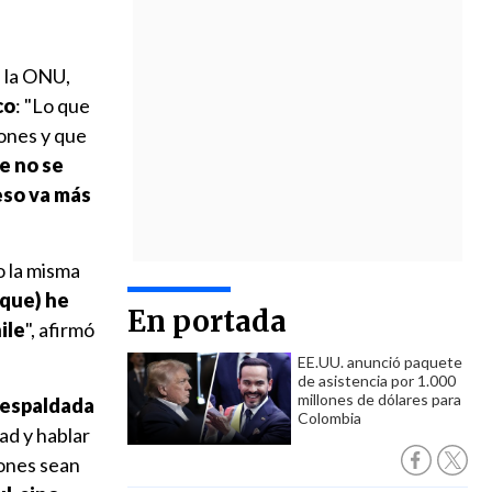
e la ONU,
co
: "Lo que
iones y que
e no se
 eso va más
o la misma
 que) he
En portada
ile
",
afirmó
EE.UU. anunció paquete
de asistencia por 1.000
millones de dólares para
 respaldada
Colombia
ad y hablar
iones sean