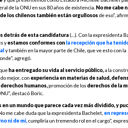
eral de la ONU en sus 80 años de existencia.
No me cabe 
 de los chilenos también están orgullosos
de eso", afirm
s detrás de esta candidatura
(...). Con la expresidenta B
s y
estamos conformes con
la recepción que ha tenido
al
y también en la mayor parte de Chile, que ve esto con la
onde", agregó.
 que
ha entregado su vida al servicio público,
a la const
ndo mejor, con
experiencia en materias de salud, defens
s derechos humanos,
promoción de los
derechos de la m
ONU", destacó Boric.
es en un mundo que parece cada vez más dividido, y pu
o me cabe duda que la expresidenta Bachelet,
en repres
no ni de mí,
cumpliría un tremendo rol en el cargo", expres