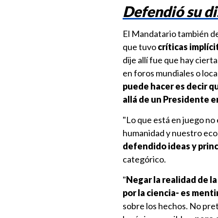
Defendió su d
El Mandatario también de
que tuvo
críticas implíc
dije allí fue que hay cier
en foros mundiales o local
puede hacer es decir qu
allá de un Presidente e
"Lo que está en juego no e
humanidad y nuestro eco
defendido ideas y prin
categórico.
"
Negar la realidad de la
por la ciencia- es mentir
sobre los hechos. No pre