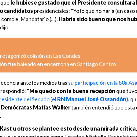
 que
le hubiese gustado que el Presidente consultara 
ho candidatos
presidenciales: "Yo lo que no haría (en caso 
 como el Mandatario (...).
Habría sido bueno que nos hu
dijo.
otagonizó colisión en Las Condes
ión fue baleado en encerrona en Santiago Centro
ecencia ante los medios tras
su participación en la 80a A
 respondió:
"Me quedo con la buena recepción
que tuvo
residente del Senado (el
RN Manuel José Ossandón),
qu
 Demócratas Matías Walker
también entendió que esta
.
ast u otros se plantee esto desde una mirada crítica,
le
y que presentemos como Estado a Michelle Bachelet pa