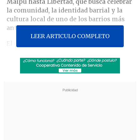
Maipú hasta Libertad, que busca celebrar
la comunidad, la identidad barrial y la
cultura local de uno de los barrios más
antiguos de la capital.
LEER ARTICULO COMPLETO
El evento cuenta con más de
60
expositores
, estará instalado hasta las
20:00 horas y fue catalogado como un
"buen panorama para este sábado" por el
Mandatario a través de sus redes
sociales, quien lo visitó esta tarde.
Revisa también
Jorge Correa Sutil y la invariabilidad tributaria:
Estamos defendiendo la alternancia en el
poder