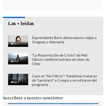
Las + leídas
"
Esto es hermoso
, porque es la
ciudadanía honesta, trabajadora, las
Expresidente Boric alista nuevos viajes a
Uruguay y Alemania
familias tomándose los barrios,
7349
tomándose los espacios públicos,
"La Resurrección de Cristo" de Mel
disfrutando, los barrios organizados, es
Gibson confirmó estreno en cines de
4997
muy bonito", dijo el Jefe de Estado a
Chile
Cooperativa
mientras recibía abrazos de
Caos en "Sin Filtros": Panelistas trataron
los vecinos.
de "carnicero" a Crespo y se retiraron del
4389
programa
En esa misma línea, apuntó que
"llamamos a hacerlo en todos los barrios.
Suscríbete a nuestro newsletter
La manera de recuperar la ciudad, de