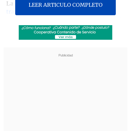
La
situación generó la condena
LEER ARTICULO COMPLETO
transversal del mundo político y el
Gobierno anunció una querella criminal
por atentado a la autoridad
contra
quienes resulten responsables.
Revisa también
Cayó banda que operaba secuestros, armas y
drogas en Osorno
Biobío: Habilitan buses tras suspensión del
servicio Tren Corto Laja de EFE por socavón
En ese contexto, el Mandatario señaló en
X que "esta tarde, la ministra de Ciencias,
Ximena Lincolao, fue agredida al