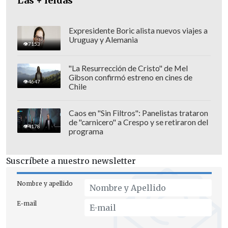
Las + leídas
Expresidente Boric alista nuevos viajes a
Uruguay y Alemania
7153
"La Resurrección de Cristo" de Mel
Gibson confirmó estreno en cines de
4647
Chile
"Nuestro objetivo es y
será recuperar el
Caos en "Sin Filtros": Panelistas trataron
de "carnicero" a Crespo y se retiraron del
orden y la libertad en Chile
(...) A los
4178
programa
responsables de esta agresión les
decimos con toda claridad que estos
Suscríbete a nuestro newsletter
hechos
no quedarán impunes y que cada
uno tendrá que hacerse cargo de sus
Nombre y apellido
acciones
", aseveró.
E-mail