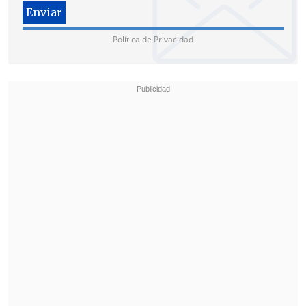
Política de Privacidad
Igualmente, adelantó que se reunirá esta
noche con la secretaria de Estado "para
manifestarle mi apoyo y del Gobierno en
estos difíciles momentos".
Lincolao llegará alrededor de las 22:00