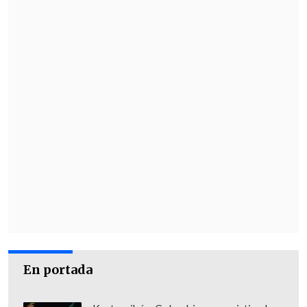
horas a la Región Metropolitana desde
Los Ríos.
En portada