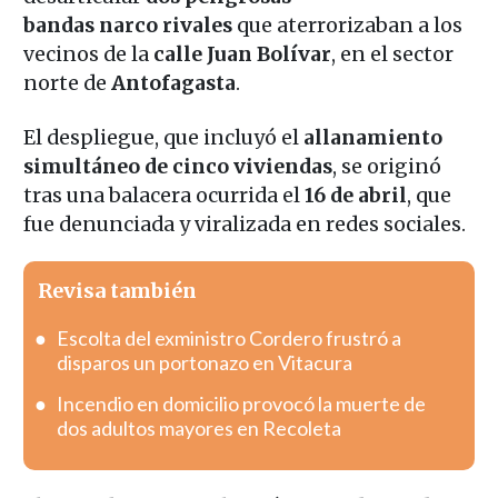
bandas
narco rivales
que aterrorizaban a los
vecinos de la
calle Juan Bolívar
, en el sector
norte de
Antofagasta
.
El despliegue, que incluyó el
allanamiento
simultáneo de cinco viviendas
, se originó
tras una balacera ocurrida el
16 de abril
, que
fue denunciada y viralizada en redes sociales.
Revisa también
Escolta del exministro Cordero frustró a
disparos un portonazo en Vitacura
Incendio en domicilio provocó la muerte de
dos adultos mayores en Recoleta